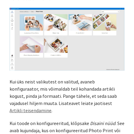
Kui üks neist valikutest on valitud, avaneb
konfiguraator, mis võimaldab teil kohandada artikli
kogust, pinda ja formaati. Pange tähele, et seda saab
vajadusel hiljem muuta. Lisateavet leiate jaotisest
Artikli teisendamine
.
Kui toode on konfigureeritud, klõpsake
Disaini nüüd
. See
avab kujundaja, kus on konfigureeritud Photo Print või