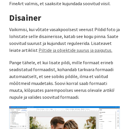
FineArt valmis, et saaksite kujundada soovitud viisil.
Disainer
Vaikimisi, kui võtate vasakpoolsest veerust Pildid foto ja
lohistate selle disainerisse, katab see kogu pinna. Saate
soovitud suurust ja kujundust reguleerida. Lisateavet
leiate artiklist
Piltide ja objektide suurus ja paigutus.
Pange tähele, et kui lisate pildi, mille formaat erineb
seadistatud formaadist, kohandab tarkvara formaadi
automaatselt, et see sobiks pildile, ilma et valitud
mõõtmeid muudetaks. Soovi korral saab formaati
muuta, klõpsates parempoolses veerus olevale
artikli
nupule ja valides soovitud formaadi.