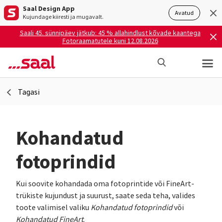
Saal Design App
Avatud
Kujundage kiiresti ja mugavalt.
Saali 45. sünnipäev jätkub: 45 % allahindlust kõvade kaantega
Fotoraamatutele kuni 12.08.2026
Tagasi
Kohandatud
fotoprindid
Kui soovite kohandada oma fotoprintide või FineArt-
trükiste kujundust ja suurust, saate seda teha, valides
toote valimisel valiku
Kohandatud fotoprindid
või
Kohandatud FineArt
.