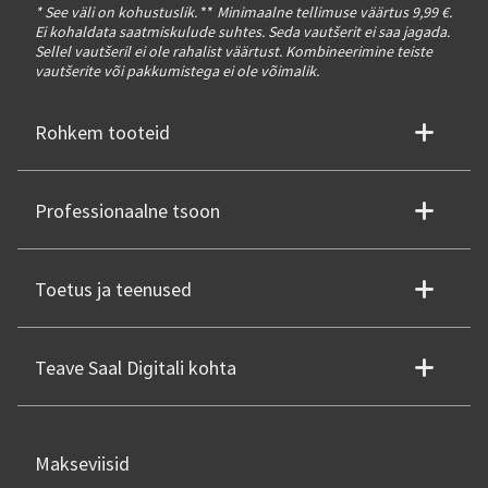
* See väli on kohustuslik.
**
Minimaalne tellimuse väärtus 9,99 €.
Ei kohaldata saatmiskulude suhtes. Seda vautšerit ei saa jagada.
Sellel vautšeril ei ole rahalist väärtust. Kombineerimine teiste
vautšerite või pakkumistega ei ole võimalik.
Rohkem tooteid
Professionaalne tsoon
Toetus ja teenused
Teave Saal Digitali kohta
Makseviisid