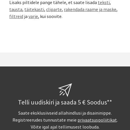
Lisaks piltidele pange tähele, et saate lisada
teksti
,
tausta
,
täitekasti
,
cliparte
,
rakendada raame ja maske
,
filtreid
ja
varje
, kui soovite.
Telli uudiskiri ja saada 5 € Soodus**
Saate eksklusiivseid allahindlusi ja disaininippe.
Registreerudes tunnustate meie
privaatsuspoliitikat
.
Võite igal ajal tellimusest loobuda.