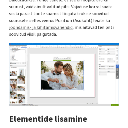
paigutatakse. Pange tähele, et see ei mõjuta artikli
suurust, vaid ainult valitud pilti. Vajaduse korral saate
siiski pärast toote saamist lõigata trükise soovitud
suurusele. selles veerus Position (Asukoht) leiate ka
joondamis- ja kihitamisvahendid
, mis aitavad teil pilti
soovitud viisil paigutada.
Elementide lisamine