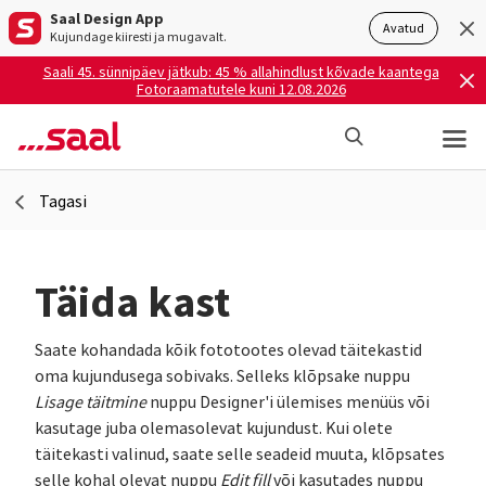
Saal Design App
Avatud
Kujundage kiiresti ja mugavalt.
Saali 45. sünnipäev jätkub: 45 % allahindlust kõvade kaantega
Fotoraamatutele kuni 12.08.2026
Tagasi
Täida kast
Saate kohandada kõik fototootes olevad täitekastid
oma kujundusega sobivaks. Selleks klõpsake nuppu
Lisage täitmine
nuppu Designer'i ülemises menüüs või
kasutage juba olemasolevat kujundust. Kui olete
täitekasti valinud, saate selle seadeid muuta, klõpsates
selle kohal olevat nuppu
Edit fill
või kasutades nuppu