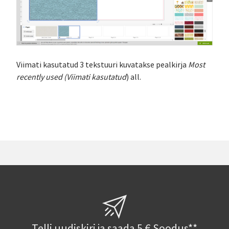
Viimati kasutatud 3 tekstuuri kuvatakse pealkirja
Most
recently used (Viimati kasutatud
) all.
Telli uudiskiri ja saada 5 € Soodus**