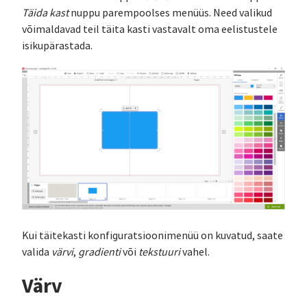
Täida kast
nuppu parempoolses menüüs. Need valikud
võimaldavad teil täita kasti vastavalt oma eelistustele
isikupärastada.
Kui täitekasti konfiguratsioonimenüü on kuvatud, saate
valida
värvi
,
gradienti
või
tekstuuri
vahel.
Värv