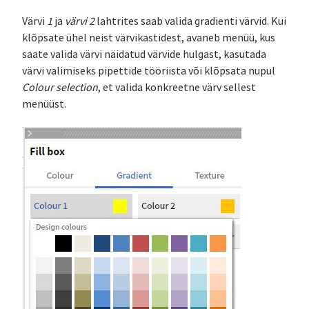
Värvi
1
ja
värvi 2
lahtrites saab valida gradienti värvid. Kui
klõpsate ühel neist värvikastidest, avaneb menüü, kus
saate valida värvi näidatud värvide hulgast, kasutada
värvi valimiseks pipettide tööriista või klõpsata nupul
Colour selection
, et valida konkreetne värv sellest
menüüst.