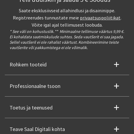
Saate eksklusiivseid allahindlusi ja disaininippe.
Registreerudes tunnustate meie
privaatsuspoliitikat
.
Võite igal ajal tellimusest loobuda.
* See väli on kohustuslik.
**
Minimaalne tellimuse väärtus 9,99 €.
Ei kohaldata saatmiskulude suhtes. Seda vautšerit ei saa jagada.
Sellel vautšeril ei ole rahalist väärtust. Kombineerimine teiste
vautšerite või pakkumistega ei ole võimalik.
Rohkem tooteid
Professionaalne tsoon
Toetus ja teenused
Teave Saal Digitali kohta