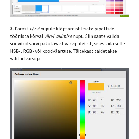
3.
Pärast
värvi
nupule klõpsamist leiate pipettide
tööriista kõrval
värvi valimise
nupu. Siin saate valida
soovitud värvi pakutavast värvipaletist, sisestada selle
HSB-, RGB- või koodväärtuse. Täitekast täidetakse
valitud värviga.