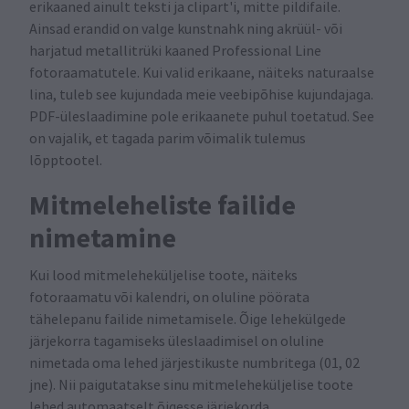
erikaaned ainult teksti ja clipart'i, mitte pildifaile.
Ainsad erandid on valge kunstnahk ning akrüül- või
harjatud metallitrüki kaaned Professional Line
fotoraamatutele. Kui valid erikaane, näiteks naturaalse
lina, tuleb see kujundada meie veebipõhise kujundajaga.
PDF-üleslaadimine pole erikaanete puhul toetatud. See
on vajalik, et tagada parim võimalik tulemus
lõpptootel.
Mitmeleheliste failide
nimetamine
Kui lood mitmeleheküljelise toote, näiteks
fotoraamatu või kalendri, on oluline pöörata
tähelepanu failide nimetamisele. Õige lehekülgede
järjekorra tagamiseks üleslaadimisel on oluline
nimetada oma lehed järjestikuste numbritega (01, 02
jne). Nii paigutatakse sinu mitmeleheküljelise toote
lehed automaatselt õigesse järjekorda.