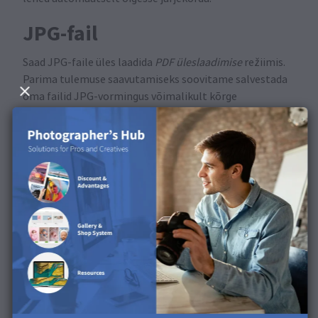
JPG-fail
Saad JPG-faile üles laadida
PDF üleslaadimise
režiimis.
Parima tulemuse saavutamiseks soovitame salvestada
oma failid JPG-vormingus võimalikult kõrge
kvaliteediga ning valida sRGB IEC61966-2.1 ICC profiili
märkeruut.
PDF-fail
Oma kujunduse PDF-ina eksportimiseks parima
tulemuse saavutamiseks soovitame kasutada Saal
Digitali eelseadistust. Tööseadistuse faili saad alla
laadida
siit
. Pärast faili allalaadimist ja lahtipakkimist
ava Photoshop ja vali ülamenüüst
Muuda
, seejärel
klõpsa
Adobe PDF-i eelseadistus
. Avaneb uus aken, kus
saad klõpsata
Laadi
nupul ja valida allalaaditud
eelseadistuse faili. Kui oled valinud, klõpsa
Salvesta