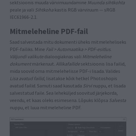
sektsioonis muuda värvimuundamine
Muunda sihtkohta
peale ja vali
Sihtkoha
kastis RGB värviruum — sRGB
IEC61966-2.1.
Mitmeleheline PDF-fail
Saad salvestada mitu dokumenti üheks mitmeleheliseks
PDF-failiks. Mine
Fail > Automaatika > PDF-esitlus
.
Väljundi valikute
dialoogiaknas vali
Mitmeleheline
dokument
märkeruut.
Allikafailide
sektsioonis lisa failid,
mida soovid oma mitmelehelisse PDF-i lisada. Valides
Lisa avatud failid
, lisatakse kõik hetkel Photoshopis
avatud failid. Samuti saad kasutada
Sirvi
nuppu, et lisada
salvestatud faile. Sea leheküljed soovitud järjekorda,
veendu, et kaas oleks esimesena. Lõpuks klõpsa
Salvesta
nuppu, et luua mitmeleheline PDF.