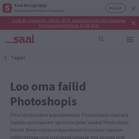
Saal Design App
Avatud
Kujundage kiiresti ja mugavalt.
Saali 45. sünnipäev jätkub: 45 % allahindlust kõvade kaantega
Fotoraamatutele kuni 12.08.2026
Tagasi
Loo oma failid
Photoshopis
Oma fototoodete kujundamiseks Photoshopis saad alla
laadida spetsiaalselt iga toote jaoks loodud Photoshopi
mallid. Need mallid on kujundatud fototoote täpsete
mõõtmetega ning sisaldavad juhiseid, mis aitavad sind