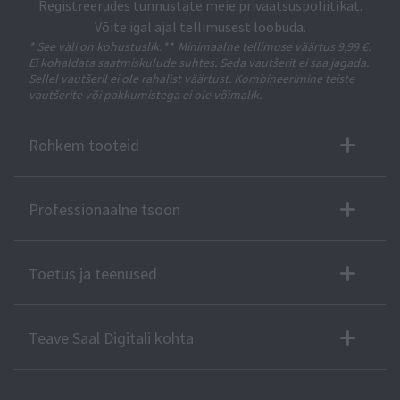
Registreerudes tunnustate meie
privaatsuspoliitikat
.
Võite igal ajal tellimusest loobuda.
* See väli on kohustuslik.
**
Minimaalne tellimuse väärtus 9,99 €.
Ei kohaldata saatmiskulude suhtes. Seda vautšerit ei saa jagada.
Sellel vautšeril ei ole rahalist väärtust. Kombineerimine teiste
vautšerite või pakkumistega ei ole võimalik.
Rohkem tooteid
Professionaalne tsoon
Toetus ja teenused
Teave Saal Digitali kohta