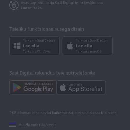
Avastage siit, mida Saal Digital teeb keskkonna
kaitsmiseks.
Täieliku funktsionaalsusega disain
Tarkvara Saal Design
Tarkvara Saal Design
Lae alla
Lae alla
Tarkvara Windows
Tarkvara macOS
Saal Digital rakendus teie nutitelefonile
* Kõik hinnad sisaldavad käibemaksu ja ei sisalda saatekulusid.
Muuda oma riiki/keelt