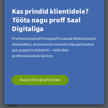
kui…
ja anna sellele nimi, et salvestada.
Kas prindid klientidele?
Tööta nagu proff Saal
Digitaliga
Professionaalsed fotograafid saavad eksklusiivseid
allahindlusi, proovitoote eeliseid ning spetsiaalse
poe ja galerii süsteemi — kõik ühes
professionaalses kontos.
Avasta Fotograafi keskus
Kui salvestad oma failid PDF-ina, vali
Saal Digitali
eelseadistus
, mille salvestasid
Salvesta Adobe PDF
aknas.