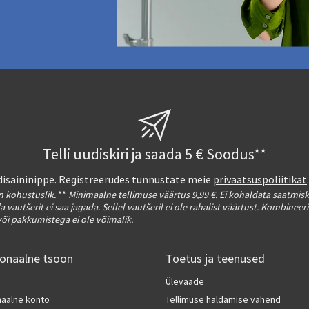
Telli uudiskiri ja saada 5 € Soodus**
a disaininippe. Registreerudes tunnustate meie
privaatsuspoliitikat
on kohustuslik.
**
Minimaalne tellimuse väärtus 9,99 €. Ei kohaldata saatmis
a vautšerit ei saa jagada. Sellel vautšeril ei ole rahalist väärtust. Kombineer
või pakkumistega ei ole võimalik.
ionaalne tsoon
Toetus ja teenused
Ülevaade
naalne konto
Tellimuse haldamise vahend