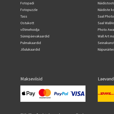
Fotopadi
Näidistoo
Fotopuzzle
Näidiste 
Tass
Saal Photo
Ostukott
Saal WallA
võtmehoidja
Photo Awa
Sünnipäevakaardid
Wall Art ma
Pulmakaardid
Seinakunst
Jõulukaardid
Näpunäitei
Makseviisid
Laevand