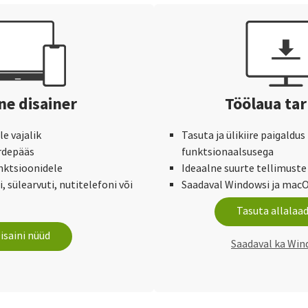
ne disainer
Töölaua ta
e vajalik
Tasuta ja ülikiire paigaldus
urdepääs
funktsionaalsusega
nktsioonidele
Ideaalne suurte tellimuste 
, sülearvuti, nutitelefoni või
Saadaval Windowsi ja macO
Tasuta allalaa
isaini nüüd
Saadaval ka Win