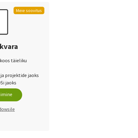
Meie soovitus
rkvara
 koos täieliku
ja projektide jaoks
Si jaoks
dimine
dowsile