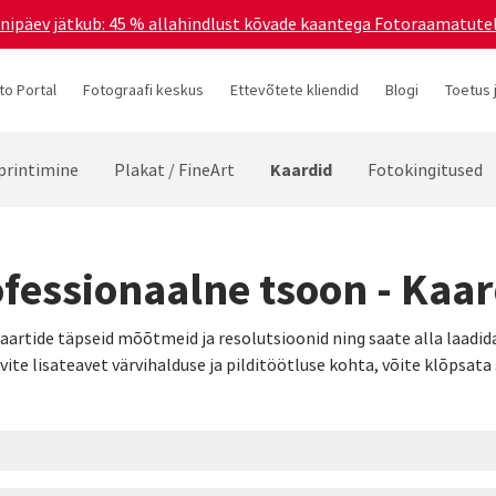
ünnipäev jätkub: 45 % allahindlust kõvade kaantega Fotoraamatutel
to Portal
Fotograafi keskus
Ettevõtete kliendid
Blogi
Toetus 
Kaardid
printimine
Plakat / FineArt
Fotokingitused
fessionaalne tsoon - Kaa
kaartide täpseid mõõtmeid ja resolutsioonid ning saate alla laadid
vite lisateavet värvihalduse ja pilditöötluse kohta, võite klõpsata