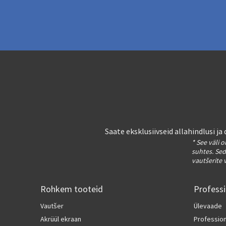
Saate eksklusiivseid allahindlusi j
* See väli 
suhtes. Sed
vautšerite 
Rohkem tooteid
Profess
Vautšer
Ülevaade
Akrüül ekraan
Professio