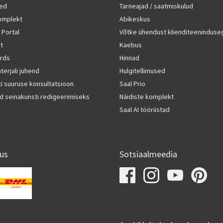
ted
Tarneajad / saatmiskulud
komplekt
Abikeskus
 Portal
Võtke ühendust klienditeeninduse
rt
Kaebus
rds
Hinnad
terjali juhend
Hulgitellimused
i suuruse konsultatsioon
Saal Prio
d seinakunsti redigeerimiseks
Näidiste komplekt
Saal AI tööriistad
us
Sotsiaalmeedia