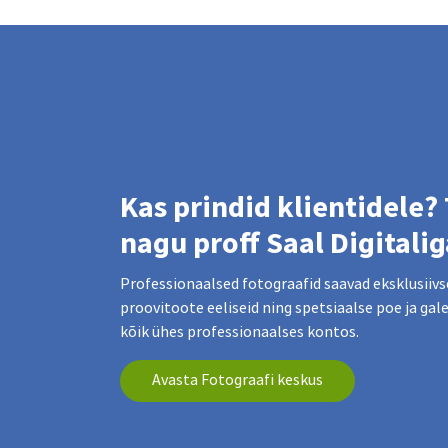
Kas prindid klientidele?
nagu proff Saal Digitalig
Professionaalsed fotograafid saavad eksklusiivse
proovitoote eeliseid ning spetsiaalse poe ja gal
kõik ühes professionaalses kontos.
Avasta Fotograafi keskus