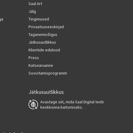
Saal Art
Jälg
ga
Tingimused
Privaatsuseeskirjad
Taganemisõigus
Jätkusuutlikkus
Klientide edulood
Press
Katsearuanne
Soovitamisprogramm
Jätkusuutlikkus
Avastage siit, mida Saal Digital teeb
keskkonna kaitsmiseks.