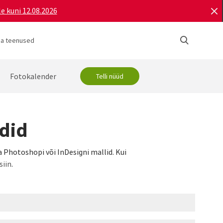
e kuni 12.08.2026
ja teenused
Fotokalender
Telli nüüd
rdid
a Photoshopi või InDesigni mallid. Kui
siin
.