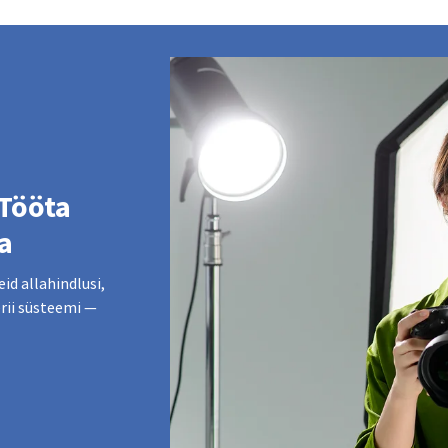
 Tööta
a
id allahindlusi,
erii süsteemi —