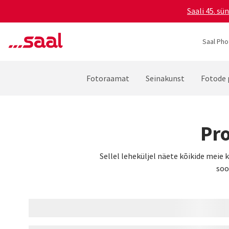
Saali 45. s
Saal Pho
Fotoraamat
Seinakunst
Fotode 
Pro
Sellel leheküljel näete kõikide meie 
soo