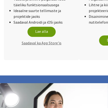
täieliku funktsionaalsusega
Lihtne ja ki
Ideaalne suurte tellimuste ja
projekteer
projektide jaoks
Disainimine 
Saadaval Androidi ja iOSi jaoks
nutitelefon
Lae alla
Saadaval ka App Store'is