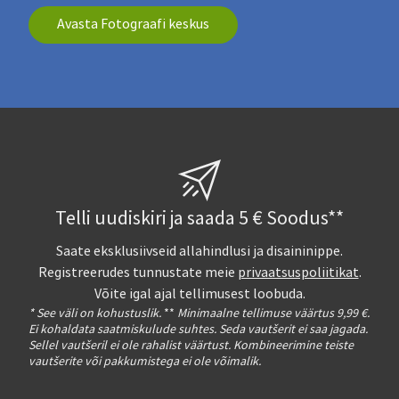
Avasta Fotograafi keskus
Telli uudiskiri ja saada 5 € Soodus**
Saate eksklusiivseid allahindlusi ja disaininippe.
Registreerudes tunnustate meie
privaatsuspoliitikat
.
Võite igal ajal tellimusest loobuda.
* See väli on kohustuslik.
**
Minimaalne tellimuse väärtus 9,99 €.
Ei kohaldata saatmiskulude suhtes. Seda vautšerit ei saa jagada.
Sellel vautšeril ei ole rahalist väärtust. Kombineerimine teiste
vautšerite või pakkumistega ei ole võimalik.