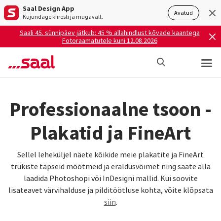
Saal Design App
Avatud
Kujundage kiiresti ja mugavalt.
Saali 45. sünnipäev jätkub: 45 % allahindlust kõvade kaantega
Fotoraamatutele kuni 12.08.2026
Professionaalne tsoon -
Plakatid ja FineArt
Sellel leheküljel näete kõikide meie plakatite ja FineArt
trükiste täpseid mõõtmeid ja eraldusvõimet ning saate alla
laadida Photoshopi või InDesigni mallid. Kui soovite
lisateavet värvihalduse ja pilditöötluse kohta, võite klõpsata
siin
.