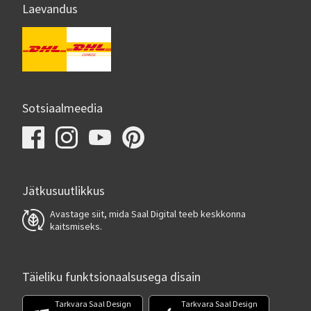
Laevandus
Sotsiaalmeedia
Jätkusuutlikkus
Avastage siit, mida Saal Digital teeb keskkonna
kaitsmiseks.
Täieliku funktsionaalsusega disain
Tarkvara Saal Design
Tarkvara Saal Design