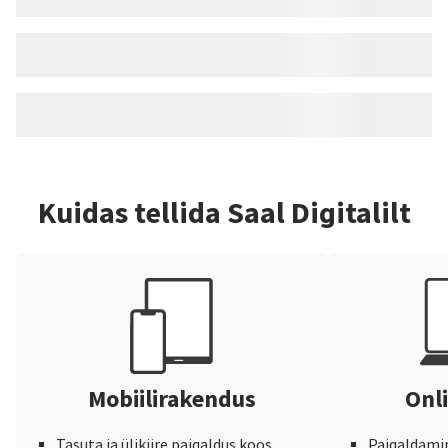
Kuidas tellida Saal Digitalilt
Mobiilirakendus
Onli
Tasuta ja ülikiire paigaldus koos
Paigaldamine