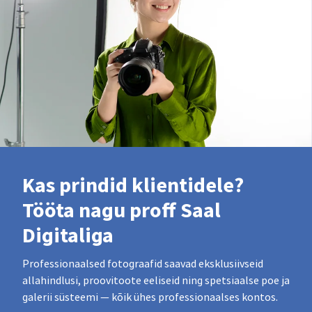
Kas prindid klientidele?
Tööta nagu proff Saal
Digitaliga
Professionaalsed fotograafid saavad eksklusiivseid
allahindlusi, proovitoote eeliseid ning spetsiaalse poe ja
galerii süsteemi — kõik ühes professionaalses kontos.