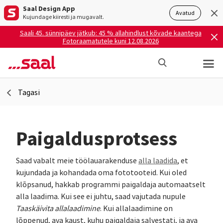
Saal Design App
Avatud
Kujundage kiiresti ja mugavalt.
Saali 45. sünnipäev jätkub: 45 % allahindlust kõvade kaantega
Fotoraamatutele kuni 12.08.2026
Tagasi
Paigaldusprotsess
Saad vabalt meie töölauarakenduse
alla laadida
, et
kujundada ja kohandada oma fototooteid. Kui oled
klõpsanud, hakkab programmi paigaldaja automaatselt
alla laadima. Kui see ei juhtu, saad vajutada nupule
Taaskäivita allalaadimine
. Kui allalaadimine on
lõppenud, ava kaust, kuhu paigaldaja salvestati, ja ava