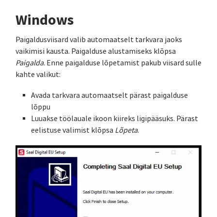
Windows
Paigaldusviisard valib automaatselt tarkvara jaoks
vaikimisi kausta. Paigalduse alustamiseks klõpsa
Paigalda
. Enne paigalduse lõpetamist pakub viisard sulle
kahte valikut:
Avada tarkvara automaatselt pärast paigalduse
lõppu
Luuakse töölauale ikoon kiireks ligipääsuks. Pärast
eelistuse valimist klõpsa
Lõpeta
.