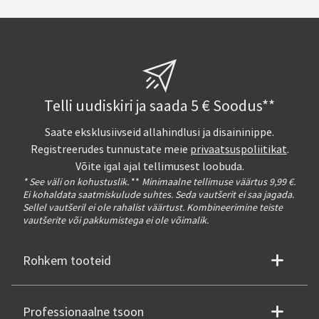
Telli uudiskiri ja saada 5 € Soodus**
Saate eksklusiivseid allahindlusi ja disaininippe.
Registreerudes tunnustate meie
privaatsuspoliitikat
.
Võite igal ajal tellimusest loobuda.
* See väli on kohustuslik.
**
Minimaalne tellimuse väärtus 9,99 €.
Ei kohaldata saatmiskulude suhtes. Seda vautšerit ei saa jagada.
Sellel vautšeril ei ole rahalist väärtust. Kombineerimine teiste
vautšerite või pakkumistega ei ole võimalik.
Rohkem tooteid
Professionaalne tsoon