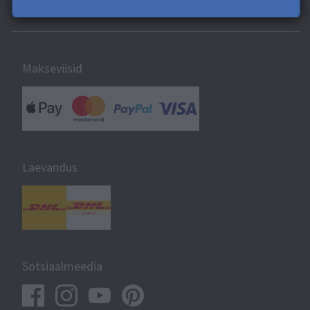
Teave Saal Digitali kohta
Makseviisid
Laevandus
Sotsiaalmeedia