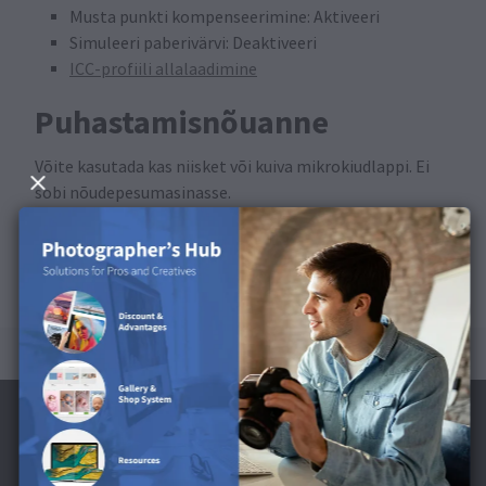
Musta punkti kompenseerimine: Aktiveeri
Simuleeri paberivärvi: Deaktiveeri
ICC-profiili allalaadimine
Puhastamisnõuanne
Võite kasutada kas niisket või kuiva mikrokiudlappi. Ei
sobi nõudepesumasinasse.