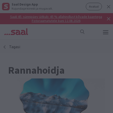
Saal Design App
Avatud
Kujundage kiiresti ja mugavalt.
Saali 45. sünnipäev jätkub: 45 % allahindlust kõvade kaantega
Fotoraamatutele kuni 12.08.2026
Tagasi
Rannahoidja