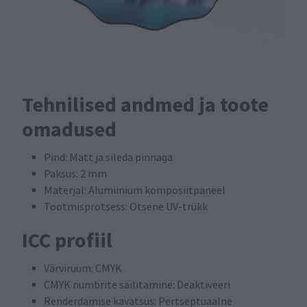
Tehnilised andmed ja toote
omadused
Pind: Matt ja sileda pinnaga
Paksus: 2 mm
Materjal: Alumiinium komposiitpaneel
Tootmisprotsess: Otsene UV-trükk
ICC profiil
Värviruum: CMYK
CMYK numbrite säilitamine: Deaktiveeri
Renderdamise kavatsus: Pertseptuaalne