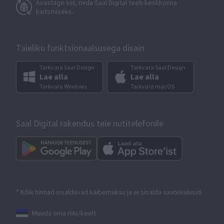
Avastage siit, mida Saal Digital teeb keskkonna
kaitsmiseks.
Täieliku funktsionaalsusega disain
Tarkvara Saal Design
Tarkvara Saal Design
Lae alla
Lae alla
Tarkvara Windows
Tarkvara macOS
Saal Digital rakendus teie nutitelefonile
* Kõik hinnad sisaldavad käibemaksu ja ei sisalda saatekulusid.
Muuda oma riiki/keelt