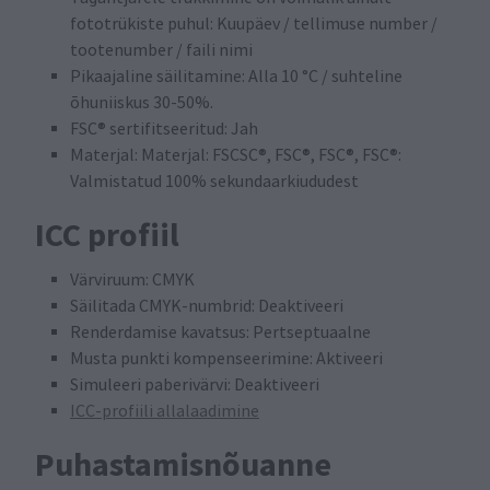
fototrükiste puhul: Kuupäev / tellimuse number /
tootenumber / faili nimi
Pikaajaline säilitamine: Alla 10 °C / suhteline
õhuniiskus 30-50%.
FSC® sertifitseeritud: Jah
Materjal: Materjal: FSCSC®, FSC®, FSC®, FSC®:
Valmistatud 100% sekundaarkiududest
ICC profiil
Värviruum: CMYK
Säilitada CMYK-numbrid: Deaktiveeri
Renderdamise kavatsus: Pertseptuaalne
Musta punkti kompenseerimine: Aktiveeri
Simuleeri paberivärvi: Deaktiveeri
ICC-profiili allalaadimine
Puhastamisnõuanne