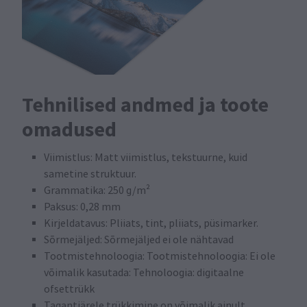
Tehnilised andmed ja toote
omadused
Viimistlus: Matt viimistlus, tekstuurne, kuid
sametine struktuur.
Grammatika: 250 g/m²
Paksus: 0,28 mm
Kirjeldatavus: Pliiats, tint, pliiats, püsimarker.
Sõrmejäljed: Sõrmejäljed ei ole nähtavad
Tootmistehnoloogia: Tootmistehnoloogia: Ei ole
võimalik kasutada: Tehnoloogia: digitaalne
ofsettrükk
Tagantjärele trükkimine on võimalik ainult