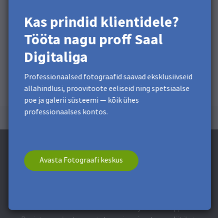
Kas prindid klientidele?
Tööta nagu proff Saal
Digitaliga
Professionaalsed fotograafid saavad eksklusiivseid
allahindlusi, proovitoote eeliseid ning spetsiaalse
poe ja galerii süsteemi — kõik ühes
professionaalses kontos.
Avasta Fotograafi keskus
Telli uudiskiri ja saada 5 € Soodus**
Saate eksklusiivseid allahindlusi ja disaininippe.