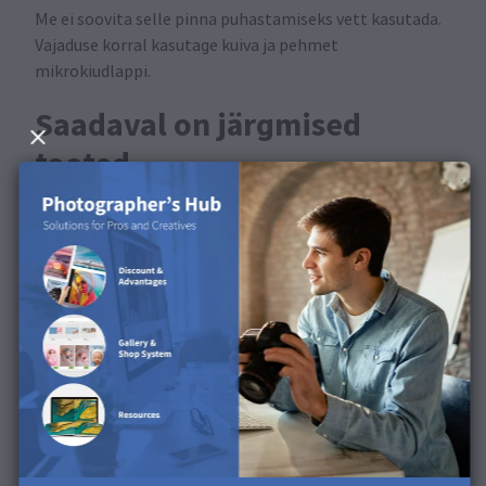
Me ei soovita selle pinna puhastamiseks vett kasutada.
Vajaduse korral kasutage kuiva ja pehmet
mikrokiudlappi.
Saadaval on järgmised
tooted
See pind on saadaval portfoolioalbumite, fotoprintide,
fotokleebiste ja fotokomplektide jaoks.
Tutvuge pinnaga meie
tootevideos