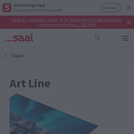
Saal Design App
Avatud
Kujundage kiiresti ja mugavalt.
Saali 45. sünnipäev jätkub: 45 % allahindlust kõvade kaantega
Fotoraamatutele kuni 12.08.2026
Tagasi
Art Line