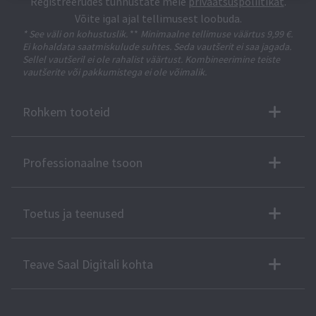
Registreerudes tunnustate meie
privaatsuspoliitikat
.
Võite igal ajal tellimusest loobuda.
* See väli on kohustuslik.
**
Minimaalne tellimuse väärtus 9,99 €.
Ei kohaldata saatmiskulude suhtes. Seda vautšerit ei saa jagada.
Sellel vautšeril ei ole rahalist väärtust. Kombineerimine teiste
vautšerite või pakkumistega ei ole võimalik.
Rohkem tooteid
Professionaalne tsoon
Toetus ja teenused
Teave Saal Digitali kohta