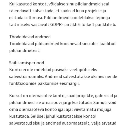
Kui kasutad kontot, võidakse sinu pildiandmeid seal
täiendavalt salvestada, et saaksid luua projekte ja
esitada tellimusi. Pildiandmeid töödeldakse lepingu
täitmiseks vastavalt GDPR-i artikli 6 lõike 1 punktile b.
Töödeldavad andmed
Töödeldavad pildiandmed koosnevad sinu üles laaditud
pildiandmetest.
Säilitamisperiood
Konto ei ole mõeldud püsivaks veebipõhiseks
salvestusruumiks. Andmeid salvestatakse üksnes nende
funktsioonide pakkumise eesmärgil.
Kui sul on olemasolev konto, saad projekte, galeriisid ja
pildiandmeid ise oma soovi järgi kustutada. Samuti võid
oma olemasoleva konto igal ajal viivitamatu mõjuga
kustutada. Sellisel juhul kustutatakse kontol
salvestatud sisu ja andmed automaatselt, välja arvatud