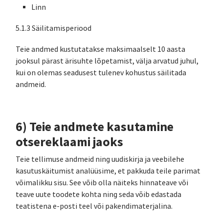
Linn
5.1.3 Säilitamisperiood
Teie andmed kustutatakse maksimaalselt 10 aasta
jooksul pärast ärisuhte lõpetamist, välja arvatud juhul,
kui on olemas seadusest tulenev kohustus säilitada
andmeid.
6) Teie andmete kasutamine
otsereklaami jaoks
Teie tellimuse andmeid ning uudiskirja ja veebilehe
kasutuskäitumist analüüsime, et pakkuda teile parimat
võimalikku sisu. See võib olla näiteks hinnateave või
teave uute toodete kohta ning seda võib edastada
teatistena e-posti teel või pakendimaterjalina.