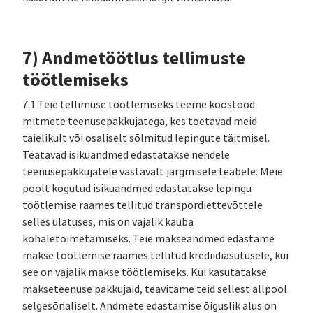
7) Andmetöötlus tellimuste
töötlemiseks
7.1 Teie tellimuse töötlemiseks teeme koostööd
mitmete teenusepakkujatega, kes toetavad meid
täielikult või osaliselt sõlmitud lepingute täitmisel.
Teatavad isikuandmed edastatakse nendele
teenusepakkujatele vastavalt järgmisele teabele. Meie
poolt kogutud isikuandmed edastatakse lepingu
töötlemise raames tellitud transpordiettevõttele
selles ulatuses, mis on vajalik kauba
kohaletoimetamiseks. Teie makseandmed edastame
makse töötlemise raames tellitud krediidiasutusele, kui
see on vajalik makse töötlemiseks. Kui kasutatakse
makseteenuse pakkujaid, teavitame teid sellest allpool
selgesõnaliselt. Andmete edastamise õiguslik alus on