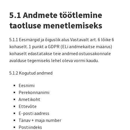
5.1 Andmete töötlemine
taotluse menetlemiseks
5.1.1 Eesmärgid ja õiguslik alus Vastavalt art. 6 lõike 6
kohaselt. 1 punkt a GDPR (ELi andmekaitse määrus)
kohaselt edastatakse teie andmed ostuosakonnale
avalduse tegemiseks lehel oleva vormi kaudu.
5.1.2 Kogutud andmed
Eesnimi
Perekonnanimi
Ametikoht
Ettevõte
E-posti aadress
Tänav + maja number
Postiindeks