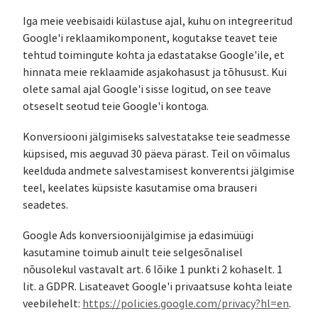
Iga meie veebisaidi külastuse ajal, kuhu on integreeritud
Google'i reklaamikomponent, kogutakse teavet teie
tehtud toimingute kohta ja edastatakse Google'ile, et
hinnata meie reklaamide asjakohasust ja tõhusust. Kui
olete samal ajal Google'i sisse logitud, on see teave
otseselt seotud teie Google'i kontoga.
Konversiooni jälgimiseks salvestatakse teie seadmesse
küpsised, mis aeguvad 30 päeva pärast. Teil on võimalus
keelduda andmete salvestamisest konverentsi jälgimise
teel, keelates küpsiste kasutamise oma brauseri
seadetes.
Google Ads konversioonijälgimise ja edasimüügi
kasutamine toimub ainult teie selgesõnalisel
nõusolekul vastavalt art. 6 lõike 1 punkti 2 kohaselt. 1
lit. a GDPR. Lisateavet Google'i privaatsuse kohta leiate
veebilehelt:
https://policies.google.com/privacy?hl=en
.