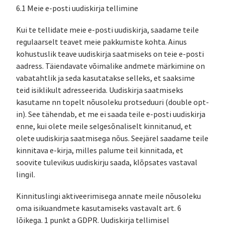
6.1 Meie e-posti uudiskirja tellimine
Kui te tellidate meie e-posti uudiskirja, saadame teile
regulaarselt teavet meie pakkumiste kohta. Ainus
kohustuslik teave uudiskirja saatmiseks on teie e-posti
aadress. Täiendavate võimalike andmete märkimine on
vabatahtlik ja seda kasutatakse selleks, et saaksime
teid isiklikult adresseerida. Uudiskirja saatmiseks
kasutame nn topelt nõusoleku protseduuri (double opt-
in). See tähendab, et me ei saada teile e-posti uudiskirja
enne, kui olete meile selgesõnaliselt kinnitanud, et
olete uudiskirja saatmisega nõus. Seejärel saadame teile
kinnitava e-kirja, milles palume teil kinnitada, et
soovite tulevikus uudiskirju saada, klõpsates vastaval
lingil.
Kinnituslingi aktiveerimisega annate meile nõusoleku
oma isikuandmete kasutamiseks vastavalt art. 6
lõikega. 1 punkt a GDPR. Uudiskirja tellimisel