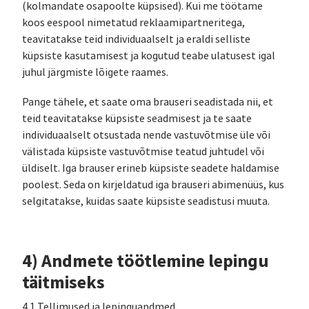
(kolmandate osapoolte küpsised). Kui me töötame
koos eespool nimetatud reklaamipartneritega,
teavitatakse teid individuaalselt ja eraldi selliste
küpsiste kasutamisest ja kogutud teabe ulatusest igal
juhul järgmiste lõigete raames.
Pange tähele, et saate oma brauseri seadistada nii, et
teid teavitatakse küpsiste seadmisest ja te saate
individuaalselt otsustada nende vastuvõtmise üle või
välistada küpsiste vastuvõtmise teatud juhtudel või
üldiselt. Iga brauser erineb küpsiste seadete haldamise
poolest. Seda on kirjeldatud iga brauseri abimenüüs, kus
selgitatakse, kuidas saate küpsiste seadistusi muuta.
4) Andmete töötlemine lepingu
täitmiseks
4.1 Tellimused ja lepinguandmed