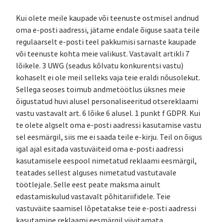
Kui olete meile kaupade või teenuste ostmisel andnud
oma e-posti aadressi, jätame endale õiguse saata teile
regulaarselt e-posti teel pakkumisi sarnaste kaupade
või teenuste kohta meie valikust. Vastavalt artikli 7
lõikele. 3 UWG (seadus kõlvatu konkurentsi vastu)
kohaselt ei ole meil selleks vaja teie eraldi nõusolekut.
Sellega seoses toimub andmetöötlus üksnes meie
õigustatud huvi alusel personaliseeritud otsereklaami
vastu vastavalt art. 6 lõike 6 alusel. 1 punkt f GDPR. Kui
te olete algselt oma e-posti aadressi kasutamise vastu
sel eesmärgil, siis me ei saada teile e-kirju. Teil on õigus
igal ajal esitada vastuväiteid oma e-posti aadressi
kasutamisele eespool nimetatud reklaami eesmärgil,
teatades sellest alguses nimetatud vastutavale
töötlejale. Selle eest peate maksma ainult
edastamiskulud vastavalt põhitariifidele. Teie
vastuväite saamisel lõpetatakse teie e-posti aadressi
kasutamine reklaami eesmärgil viivitamata.