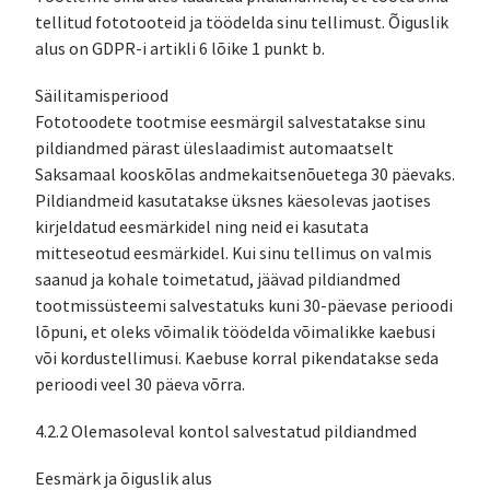
tellitud fototooteid ja töödelda sinu tellimust. Õiguslik
alus on GDPR-i artikli 6 lõike 1 punkt b.
Säilitamisperiood
Fototoodete tootmise eesmärgil salvestatakse sinu
pildiandmed pärast üleslaadimist automaatselt
Saksamaal kooskõlas andmekaitsenõuetega 30 päevaks.
Pildiandmeid kasutatakse üksnes käesolevas jaotises
kirjeldatud eesmärkidel ning neid ei kasutata
mitteseotud eesmärkidel. Kui sinu tellimus on valmis
saanud ja kohale toimetatud, jäävad pildiandmed
tootmissüsteemi salvestatuks kuni 30-päevase perioodi
lõpuni, et oleks võimalik töödelda võimalikke kaebusi
või kordustellimusi. Kaebuse korral pikendatakse seda
perioodi veel 30 päeva võrra.
4.2.2 Olemasoleval kontol salvestatud pildiandmed
Eesmärk ja õiguslik alus