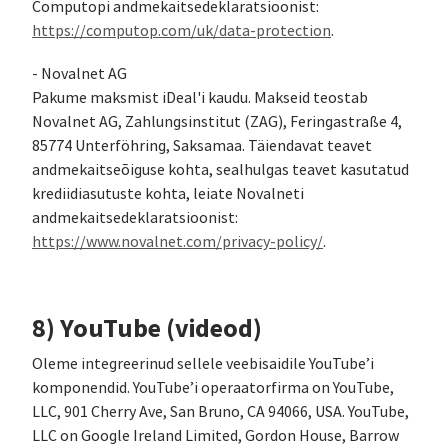
Computopi andmekaitsedeklaratsioonist:
https://computop.com/uk/data-protection
.
- Novalnet AG
Pakume maksmist iDeal'i kaudu. Makseid teostab
Novalnet AG, Zahlungsinstitut (ZAG), Feringastraße 4,
85774 Unterföhring, Saksamaa. Täiendavat teavet
andmekaitseõiguse kohta, sealhulgas teavet kasutatud
krediidiasutuste kohta, leiate Novalneti
andmekaitsedeklaratsioonist:
https://www.novalnet.com/privacy-policy/
.
8) YouTube (videod)
Oleme integreerinud sellele veebisaidile YouTube’i
komponendid. YouTube’i operaatorfirma on YouTube,
LLC, 901 Cherry Ave, San Bruno, CA 94066, USA. YouTube,
LLC on Google Ireland Limited, Gordon House, Barrow