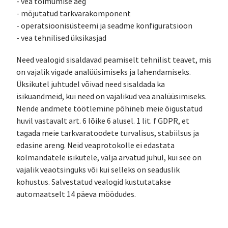
- vea toimumise aeg
- mõjutatud tarkvarakomponent
- operatsioonisüsteemi ja seadme konfiguratsioon
- vea tehnilised üksikasjad
Need vealogid sisaldavad peamiselt tehnilist teavet, mis
on vajalik vigade analüüsimiseks ja lahendamiseks.
Üksikutel juhtudel võivad need sisaldada ka
isikuandmeid, kui need on vajalikud vea analüüsimiseks.
Nende andmete töötlemine põhineb meie õigustatud
huvil vastavalt art. 6 lõike 6 alusel. 1 lit. f GDPR, et
tagada meie tarkvaratoodete turvalisus, stabiilsus ja
edasine areng. Neid veaprotokolle ei edastata
kolmandatele isikutele, välja arvatud juhul, kui see on
vajalik veaotsinguks või kui selleks on seaduslik
kohustus. Salvestatud vealogid kustutatakse
automaatselt 14 päeva möödudes.