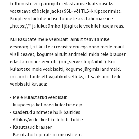
tellimuste või päringute edastamise kaitsmiseks
vastutava töötleja jaoks) SSL- või TLS-krüpteerimist.
Krüpteeritud ühenduse tunnete ära tähemärkide
„https://“ ja lukusümboli järgi teie veebilehitseja reas.
Kui kasutate meie veebisaiti ainult teavitamise
eesmärgil, st kui te ei registreeru ega anna meile muul
viisil teavet, kogume ainult andmeid, mida teie brauser
edastab meie serverile (nn „serverilogifailid“). Kui
külastate meie veebisaiti, kogume järgmisi andmeid,
mis on tehniliselt vajalikud selleks, et saaksime teile
veebisaiti kuvada:
- Meie külastatud veebisait
- kuupäev ja kellaaeg külastuse ajal
- saadetud andmete hulk baitides
- Allikas/viide, kust te lehele tulite
- Kasutatud brauser
- Kasutatud operatsioonisüsteem