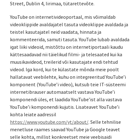
Street, Dublin 4, Iirimaa, tütarettevõte.
YouTube on internetivideoportaal, mis võimaldab
videoklippide avaldajatel tasuta videoklippe avaldada ja
teistel kasutajatel neid vaadata, hinnata ja
kommenteerida, samuti tasuta. YouTube lubab avaldada
igat liiki videoid, mistõttu on internetiportaali kaudu
kättesaadavad nii täielikud filmi- ja telesaated kui ka
muusikavideod, treilerid või kasutajate endi tehtud
videod. Iga kord, kui te külastate mõnda meie poolt
hallatavat veebilehte, kuhu on integreeritud YouTube’i
komponent (YouTube’i video), kutsub teie IT-süsteemi
internetibrauser automaatselt vastava YouTube’i
komponendi üles, et laadida YouTube’ist alla vastava
YouTube’i komponendi kujutis. Lisateavet YouTube’i
kohta leiate aadressil
https://www.youtube.com/yt/about/
. Selle tehnilise
menetluse raames saavad YouTube ja Google teavet
selle kohta, millist konkreetset meie veebisaidi