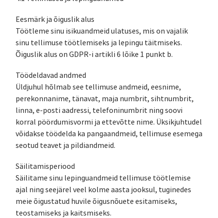
Eesmärk ja õiguslik alus
Töötleme sinu isikuandmeid ulatuses, mis on vajalik
sinu tellimuse töötlemiseks ja lepingu täitmiseks.
Õiguslik alus on GDPR-i artikli 6 lõike 1 punkt b.
Töödeldavad andmed
Üldjuhul hõlmab see tellimuse andmeid, eesnime,
perekonnanime, tänavat, maja numbrit, sihtnumbrit,
linna, e-posti aadressi, telefoninumbrit ning soovi
korral pöördumisvormi ja ettevõtte nime. Üksikjuhtudel
võidakse töödelda ka pangaandmeid, tellimuse esemega
seotud teavet ja pildiandmeid.
Säilitamisperiood
Säilitame sinu lepinguandmeid tellimuse töötlemise
ajal ning seejärel veel kolme aasta jooksul, tuginedes
meie õigustatud huvile õigusnõuete esitamiseks,
teostamiseks ja kaitsmiseks.