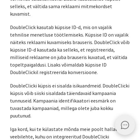
selleks, et vältida sama reklaami mitmekordset
kuvamist.
DoubleClick kasutab küpsise ID-d, mis on vajalik
tehnilise menetluse töötlemiseks. Küpsise ID on vajalik
näiteks reklaami kuvamiseks brauseris. DoubleClick võib
küpsise ID-d kasutada ka selleks, et registreerida,
milliseid reklaame on juba brauseris kuvatud, et vältida
topeltpaigaldusi. Lisaks võimaldab küpsise ID
DoubleClickil registreerida konversioone.
DoubleClicki küpsis ei sisalda isikuandmeid. DoubleClicki
küpsis võib siiski sisaldada täiendavaid kampaania
tunnuseid. Kampaania identifikaatori eesmärk on
tuvastada kampaaniad, millega olete juba kokku
puutunud.
Iga kord, kui te külastate mõnda meie poolt hallatavat
veebilehte, kuhu on integreeritud DoubleClicki