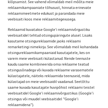
klõpsamist. See vahend võimaldab meil mõõta meie
reklaamikampaaniate tõhusust, hinnata erinevate
reklaamimeetmete edukust ja parandada meie
veebisaiti koos meie reklaamitegevusega.
Reklaamid kuvatakse Google'i reklaamivõrgustiku
veebisaitidel tehtud otsingupäringute alusel. Lisaks
kasutame otsingureklaamide jaoks reklaami
remarketingi nimekirju. See võimaldab meil kohandada
otsingureklaamikampaaniaid kasutajatele, kes on
varem meie veebisaiti külastanud. Nende teenuste
kaudu saame kombineerida oma reklaame teatud
otsingusõnadega või kuvada reklaame varasematele
külastajatele, näiteks reklaamida teenuseid, mida
külastajad on meie veebisaidil vaadanud. Seetõttu
saame kuvada kasutajate huvipõhist reklaami teistel
veebisaitidel Google'i reklaamivõrgustikus (Google'i
otsingus või muudel veebisaitidel "Google'i
reklaamidena").