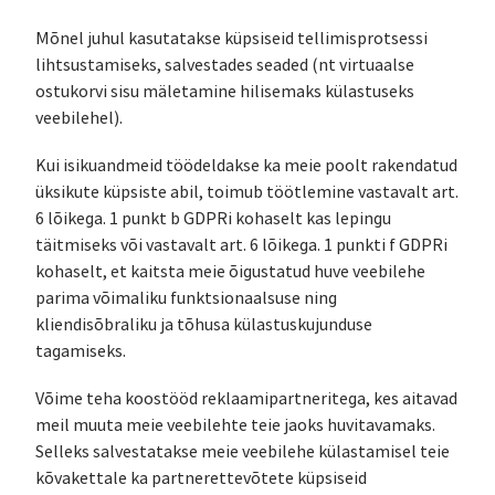
Mõnel juhul kasutatakse küpsiseid tellimisprotsessi
lihtsustamiseks, salvestades seaded (nt virtuaalse
ostukorvi sisu mäletamine hilisemaks külastuseks
veebilehel).
Kui isikuandmeid töödeldakse ka meie poolt rakendatud
üksikute küpsiste abil, toimub töötlemine vastavalt art.
6 lõikega. 1 punkt b GDPRi kohaselt kas lepingu
täitmiseks või vastavalt art. 6 lõikega. 1 punkti f GDPRi
kohaselt, et kaitsta meie õigustatud huve veebilehe
parima võimaliku funktsionaalsuse ning
kliendisõbraliku ja tõhusa külastuskujunduse
tagamiseks.
Võime teha koostööd reklaamipartneritega, kes aitavad
meil muuta meie veebilehte teie jaoks huvitavamaks.
Selleks salvestatakse meie veebilehe külastamisel teie
kõvakettale ka partnerettevõtete küpsiseid