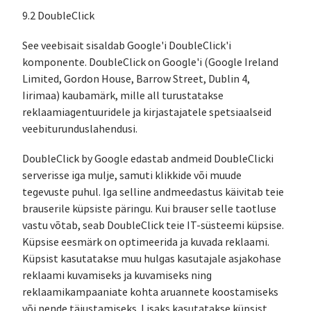
9.2 DoubleClick
See veebisait sisaldab Google'i DoubleClick'i
komponente. DoubleClick on Google'i (Google Ireland
Limited, Gordon House, Barrow Street, Dublin 4,
Iirimaa) kaubamärk, mille all turustatakse
reklaamiagentuuridele ja kirjastajatele spetsiaalseid
veebiturunduslahendusi.
DoubleClick by Google edastab andmeid DoubleClicki
serverisse iga mulje, samuti klikkide või muude
tegevuste puhul. Iga selline andmeedastus käivitab teie
brauserile küpsiste päringu. Kui brauser selle taotluse
vastu võtab, seab DoubleClick teie IT-süsteemi küpsise.
Küpsise eesmärk on optimeerida ja kuvada reklaami.
Küpsist kasutatakse muu hulgas kasutajale asjakohase
reklaami kuvamiseks ja kuvamiseks ning
reklaamikampaaniate kohta aruannete koostamiseks
või nende täiustamiseks. Lisaks kasutatakse küpsist