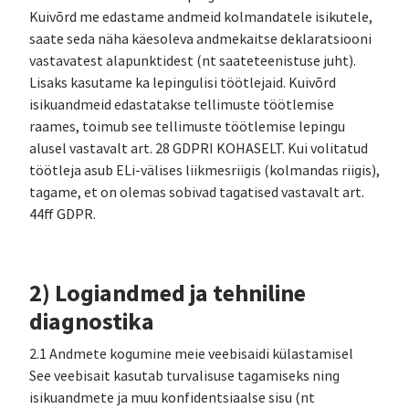
Kuivõrd me edastame andmeid kolmandatele isikutele,
saate seda näha käesoleva andmekaitse deklaratsiooni
vastavatest alapunktidest (nt saateteenistuse juht).
Lisaks kasutame ka lepingulisi töötlejaid. Kuivõrd
isikuandmeid edastatakse tellimuste töötlemise
raames, toimub see tellimuste töötlemise lepingu
alusel vastavalt art. 28 GDPRI KOHASELT. Kui volitatud
töötleja asub ELi-välises liikmesriigis (kolmandas riigis),
tagame, et on olemas sobivad tagatised vastavalt art.
44ff GDPR.
2) Logiandmed ja tehniline
diagnostika
2.1 Andmete kogumine meie veebisaidi külastamisel
See veebisait kasutab turvalisuse tagamiseks ning
isikuandmete ja muu konfidentsiaalse sisu (nt