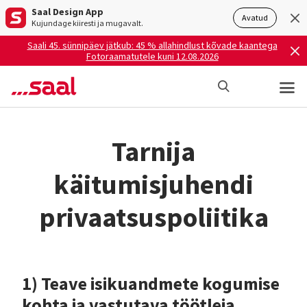
Saal Design App
Avatud
Kujundage kiiresti ja mugavalt.
Saali 45. sünnipäev jätkub: 45 % allahindlust kõvade kaantega
Fotoraamatutele kuni 12.08.2026
Tarnija
käitumisjuhendi
privaatsuspoliitika
1) Teave isikuandmete kogumise
kohta ja vastutava töötleja