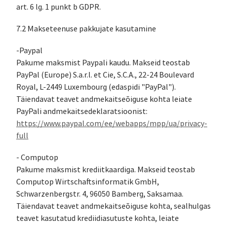
art. 6 lg. 1 punkt b GDPR.
7.2 Makseteenuse pakkujate kasutamine
-Paypal
Pakume maksmist Paypali kaudu. Makseid teostab
PayPal (Europe) S.a.r.l. et Cie, S.C.A., 22-24 Boulevard
Royal, L-2449 Luxembourg (edaspidi "PayPal").
Täiendavat teavet andmekaitseõiguse kohta leiate
PayPali andmekaitsedeklaratsioonist:
https://www.paypal.com/ee/webapps/mpp/ua/privacy-
full
- Computop
Pakume maksmist krediitkaardiga. Makseid teostab
Computop Wirtschaftsinformatik GmbH,
Schwarzenbergstr. 4, 96050 Bamberg, Saksamaa.
Täiendavat teavet andmekaitseõiguse kohta, sealhulgas
teavet kasutatud krediidiasutuste kohta, leiate