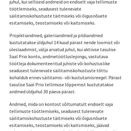
juhul, kui selliseid andmeid on endiselt vaja tellimuste
töötlemiseks, seadusest tulenevate
säilitamiskohustuste täitmiseks või õigusnõuete
esitamiseks, teostamiseks või kaitsmiseks.
Projektiandmed, galeriiandmed ja pildiandmed
kustutatakse üldjuhul 14 kuud pärast nende loomist või
üleslaadimist, välja arvatud juhul, kui aktiivse tasulise
Saal Prio konto, andmetöötluslepingu, vastutava
töötleja dokumenteeritud juhiste või kohustuslike
seadusest tulenevate säilitamiskohustuste tõttu
kohaldub erinev säilitamis- või kustutamisreegel. Pärast
tasulise Saal Prio tellimuse lõppemist kustutatakse
andmed üldjuhul 30 päeva pärast.
Andmed, mida on kontost sõltumatult endiselt vaja
tellimuste töötlemiseks, seadusest tulenevate
säilitamiskohustuste täitmiseks või õigusnõuete
esitamiseks, teostamiseks või kaitsmiseks, jäävad