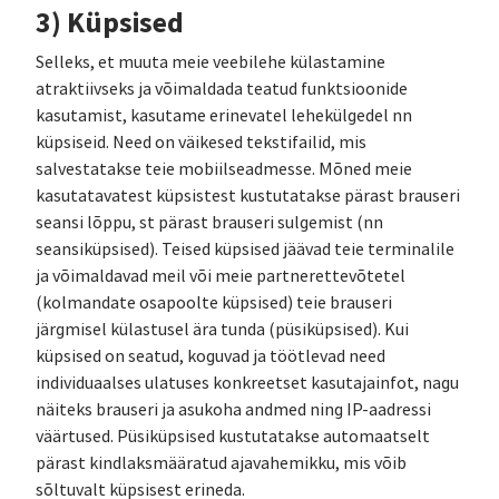
3) Küpsised
Selleks, et muuta meie veebilehe külastamine
atraktiivseks ja võimaldada teatud funktsioonide
kasutamist, kasutame erinevatel lehekülgedel nn
küpsiseid. Need on väikesed tekstifailid, mis
salvestatakse teie mobiilseadmesse. Mõned meie
kasutatavatest küpsistest kustutatakse pärast brauseri
seansi lõppu, st pärast brauseri sulgemist (nn
seansiküpsised). Teised küpsised jäävad teie terminalile
ja võimaldavad meil või meie partnerettevõtetel
(kolmandate osapoolte küpsised) teie brauseri
järgmisel külastusel ära tunda (püsiküpsised). Kui
küpsised on seatud, koguvad ja töötlevad need
individuaalses ulatuses konkreetset kasutajainfot, nagu
näiteks brauseri ja asukoha andmed ning IP-aadressi
väärtused. Püsiküpsised kustutatakse automaatselt
pärast kindlaksmääratud ajavahemikku, mis võib
sõltuvalt küpsisest erineda.