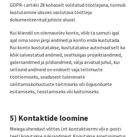
GDPR-i artikli 28 kohaselt volitatud töötlejana, toimub
kustutamine üksnes vastutava töötleja
dokumenteeritud juhiste alusel.
Kui kliendil on olemasolev konto, võib ta samuti igal
ajal oma soovi järgi andmed ja konto enda kustutada.
Kui konto kustutatakse, kustutatakse automaatselt ka
kõik salvestatud andmed, sealhulgas projektiandmed,
galeriiandmed ja pildiandmed, välja arvatud juhul, kui
selliseid andmeid on endiselt vaja tellimuste
töötlemiseks, seadusest tulenevate
säilitamiskohustuste täitmiseks või õigusnõuete
esitamiseks, teostamiseks või kaitsmiseks.
5) Kontaktide loomine
Meiega ühendust võttes (nt kontaktvormi või e-posti
teel) kogutakse isikuandmeid. Kogutakse ametinimetus,