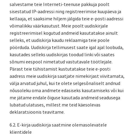
salvestame teie Interneti-teenuse pakkuja poolt
sisestatud IP-aadressi ning registreerimise kuupäeva ja
kellaaja, et saaksime hiljem jälgida teie e-posti aadressi
võimalikku väärkasutust. Meie poolt uudiskirjale
registreerimisel kogutud andmeid kasutatakse ainult
selleks, et uudiskirja kaudu reklaamiga teie poole
pöörduda. Uudiskirja tellimusest saate igal ajal loobuda,
kasutades selleks uudiskirjas toodud linki või saates
sõnumi eespool nimetatud vastutavale töötlejale.
Pärast teie tühistamist kustutatakse teie e-posti
aadress meie uudiskirja saatjate nimekirjast viivitamata,
välja arvatud juhul, kui te olete selgesõnaliselt andnud
nõusoleku oma andmete edasiseks kasutamiseks või kui
me jätame endale õiguse kasutada andmeid seadusega
lubatud ulatuses, millest me teid käesolevas
deklaratsioonis teavitame.
6.2. E-kirja uudiskirja saatmine olemasolevatele
klientidele