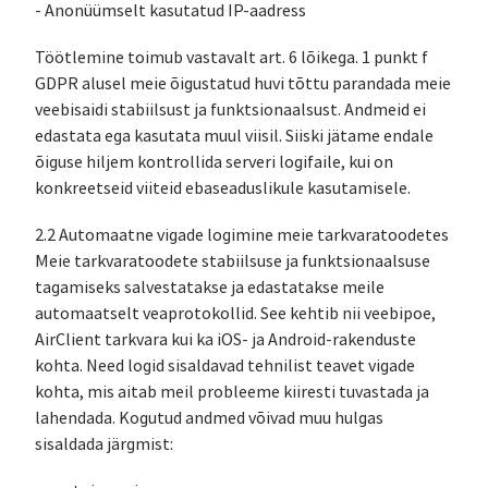
- Anonüümselt kasutatud IP-aadress
Töötlemine toimub vastavalt art. 6 lõikega. 1 punkt f
GDPR alusel meie õigustatud huvi tõttu parandada meie
veebisaidi stabiilsust ja funktsionaalsust. Andmeid ei
edastata ega kasutata muul viisil. Siiski jätame endale
õiguse hiljem kontrollida serveri logifaile, kui on
konkreetseid viiteid ebaseaduslikule kasutamisele.
2.2 Automaatne vigade logimine meie tarkvaratoodetes
Meie tarkvaratoodete stabiilsuse ja funktsionaalsuse
tagamiseks salvestatakse ja edastatakse meile
automaatselt veaprotokollid. See kehtib nii veebipoe,
AirClient tarkvara kui ka iOS- ja Android-rakenduste
kohta. Need logid sisaldavad tehnilist teavet vigade
kohta, mis aitab meil probleeme kiiresti tuvastada ja
lahendada. Kogutud andmed võivad muu hulgas
sisaldada järgmist: