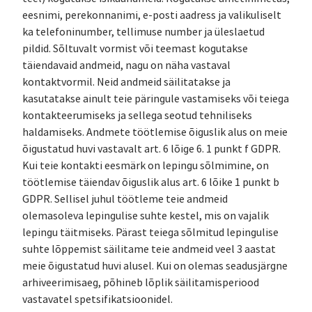
eesnimi, perekonnanimi, e-posti aadress ja valikuliselt
ka telefoninumber, tellimuse number ja üleslaetud
pildid. Sõltuvalt vormist või teemast kogutakse
täiendavaid andmeid, nagu on näha vastaval
kontaktvormil. Neid andmeid säilitatakse ja
kasutatakse ainult teie päringule vastamiseks või teiega
kontakteerumiseks ja sellega seotud tehniliseks
haldamiseks. Andmete töötlemise õiguslik alus on meie
õigustatud huvi vastavalt art. 6 lõige 6. 1 punkt f GDPR.
Kui teie kontakti eesmärk on lepingu sõlmimine, on
töötlemise täiendav õiguslik alus art. 6 lõike 1 punkt b
GDPR. Sellisel juhul töötleme teie andmeid
olemasoleva lepingulise suhte kestel, mis on vajalik
lepingu täitmiseks. Pärast teiega sõlmitud lepingulise
suhte lõppemist säilitame teie andmeid veel 3 aastat
meie õigustatud huvi alusel. Kui on olemas seadusjärgne
arhiveerimisaeg, põhineb lõplik säilitamisperiood
vastavatel spetsifikatsioonidel.