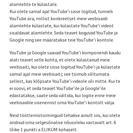
alamlehte te külastate.
Kui olete samal ajal YouTube’i sisse logitud, tunneb
YouTube ära, millist konkreetset meie veebisaidi
alamlehte külastate, kui külastate YouTube’i videot
sisaldavat alamlehte. Seda teavet koguvad YouTube ja
Google ning see määratakse teie YouTube’i kontole.
YouTube ja Google saavad YouTube’i komponendi kaudu
alati teavet selle kohta, et olete külastanud meie
veebisaiti, kui olete sisse logitud YouTube’i ja külastate
samal ajal meie veebisaiti; see toimub sõltumata
sellest, kas klõpsate YouTube’i videole või mitte. Kui te
ei soovi, et seda teavet YouTube’ile ja Google’ile
edastatakse, saate seda vältida, kui logite enne meie
veebisaidile sisenemist oma YouTube’i kontolt välja.
Neid töötlemistoiminguid tehakse ainult siis, kui olete
andnud oma selgesõnalise nõusoleku vastavalt art. 6
lõike 1 punkti a ELIKÜM kohaselt.