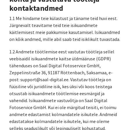
kontaktandmed
1.1 Me hindame teie külastust ja täname teid huvi eest.
Järgnevalt teavitame teid teie isikuandmete
käitlemisest meie pakkumise kasutamisel. Isikuandmed
on kõik andmed, mille abil saab teid isiklikult tuvastada.
1.2 Andmete töötlemise eest vastutav töötleja sellel
veebisaidil isikuandmete kaitse üldmääruse (GDPR)
tähenduses on Saal Digital Fotoservice GmbH,
Zeppelinstraße 36, 91187 Röttenbach, Saksamaa, e-
post: support@saal-digital.ee. Vastutav töötleja on
füüsiline või juriidiline isik, kes üksi või koos teistega
otsustab isikuandmete töötlemise eesmärgid ja
vahendid. Isikuandmete vastuvõtja on Saal Digital
Fotoservice GmbH. Kui ei ole märgitud teisiti, ei toimu
andmete edastamist kolmandatele isikutele. Andmeid
edastatakse kolmandatele isikutele, kui me oleme
selleks seaduslikult või lepinguliselt kohustatud.