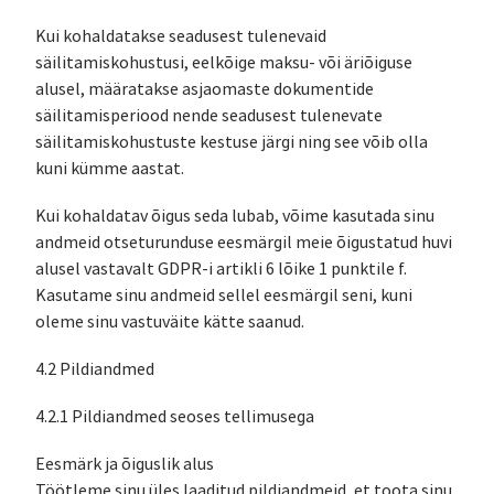
Kui kohaldatakse seadusest tulenevaid
säilitamiskohustusi, eelkõige maksu- või äriõiguse
alusel, määratakse asjaomaste dokumentide
säilitamisperiood nende seadusest tulenevate
säilitamiskohustuste kestuse järgi ning see võib olla
kuni kümme aastat.
Kui kohaldatav õigus seda lubab, võime kasutada sinu
andmeid otseturunduse eesmärgil meie õigustatud huvi
alusel vastavalt GDPR-i artikli 6 lõike 1 punktile f.
Kasutame sinu andmeid sellel eesmärgil seni, kuni
oleme sinu vastuväite kätte saanud.
4.2 Pildiandmed
4.2.1 Pildiandmed seoses tellimusega
Eesmärk ja õiguslik alus
Töötleme sinu üles laaditud pildiandmeid, et toota sinu