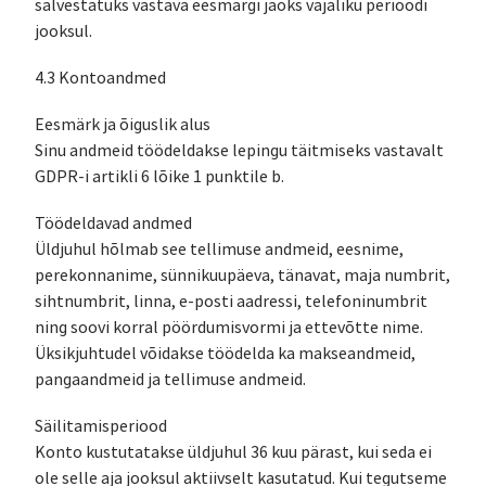
salvestatuks vastava eesmärgi jaoks vajaliku perioodi
jooksul.
4.3 Kontoandmed
Eesmärk ja õiguslik alus
Sinu andmeid töödeldakse lepingu täitmiseks vastavalt
GDPR-i artikli 6 lõike 1 punktile b.
Töödeldavad andmed
Üldjuhul hõlmab see tellimuse andmeid, eesnime,
perekonnanime, sünnikuupäeva, tänavat, maja numbrit,
sihtnumbrit, linna, e-posti aadressi, telefoninumbrit
ning soovi korral pöördumisvormi ja ettevõtte nime.
Üksikjuhtudel võidakse töödelda ka makseandmeid,
pangaandmeid ja tellimuse andmeid.
Säilitamisperiood
Konto kustutatakse üldjuhul 36 kuu pärast, kui seda ei
ole selle aja jooksul aktiivselt kasutatud. Kui tegutseme