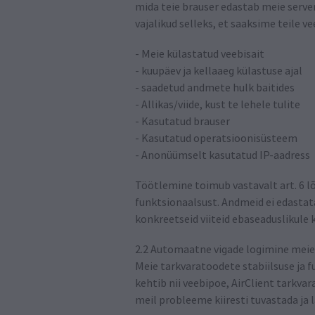
mida teie brauser edastab meie serveri
vajalikud selleks, et saaksime teile ve
- Meie külastatud veebisait
- kuupäev ja kellaaeg külastuse ajal
- saadetud andmete hulk baitides
- Allikas/viide, kust te lehele tulite
- Kasutatud brauser
- Kasutatud operatsioonisüsteem
- Anonüümselt kasutatud IP-aadress
Töötlemine toimub vastavalt art. 6 lõ
funktsionaalsust. Andmeid ei edastata 
konkreetseid viiteid ebaseaduslikule 
2.2 Automaatne vigade logimine meie
Meie tarkvaratoodete stabiilsuse ja 
kehtib nii veebipoe, AirClient tarkvar
meil probleeme kiiresti tuvastada ja