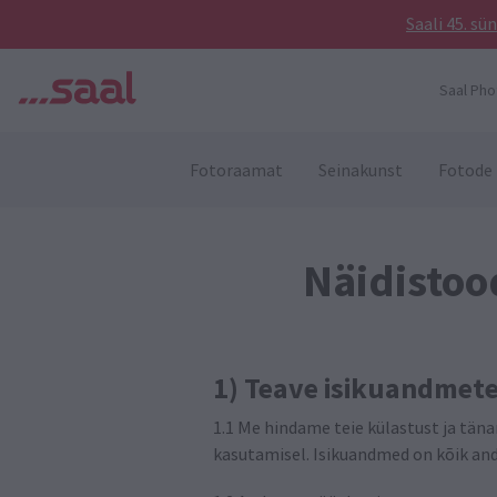
Saali 45. s
Saal Pho
Fotoraamat
Seinakunst
Fotode 
Näidistoo
1) Teave isikuandmet
1.1 Me hindame teie külastust ja tän
kasutamisel. Isikuandmed on kõik andm