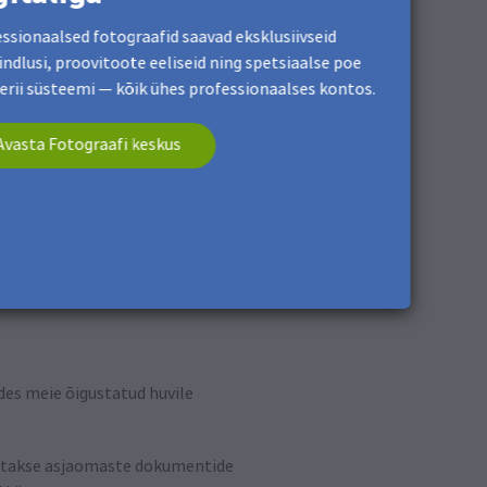
ssionaalsed fotograafid saavad eksklusiivseid
indlusi, proovitoote eeliseid ning spetsiaalse poe
lerii süsteemi — kõik ühes professionaalses kontos.
Avasta Fotograafi keskus
iguslik alus on GDPR-i artikli 6 lõike
linna, e-posti aadressi,
a ka pangaandmeid, tellimuse esemega
des meie õigustatud huvile
äratakse asjaomaste dokumentide