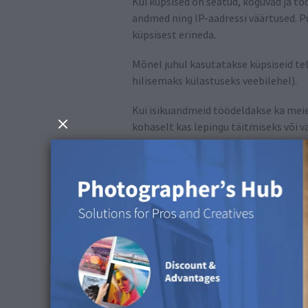
Kui küpsised on seatud, koguvad ja tö
andmed ning IP-aadressi väärtused. 
küpsisest erineda.
Mõnel juhul kasutatakse küpsiseid te
hilisemaks külastuseks veebilehel).
Kui isikuandmeid töödeldakse ka meie
kohaselt kas lepingu täitmiseks või v
võimaliku funktsionaalsuse ning klie
Võime teha koostööd reklaamipartneri
veebilehe külastamisel teie kõvaket
nimetatud reklaamipartneritega, teavi
juhul järgmiste lõigete raames.
Pange tähele, et saate oma brauseri s
vastuvõtmise üle või välistada küpsis
Seda on kirjeldatud iga brauseri abim