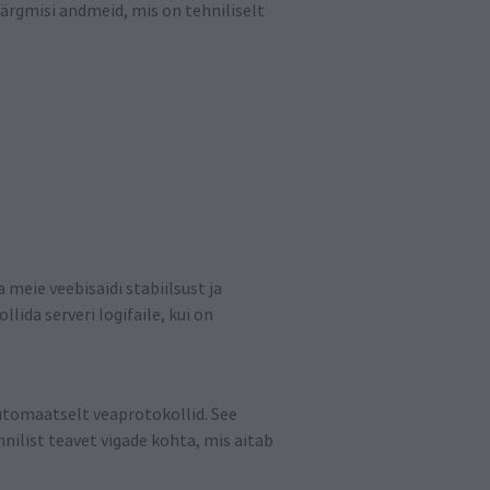
 järgmisi andmeid, mis on tehniliselt
meie veebisaidi stabiilsust ja
lida serveri logifaile, kui on
utomaatselt veaprotokollid. See
hnilist teavet vigade kohta, mis aitab