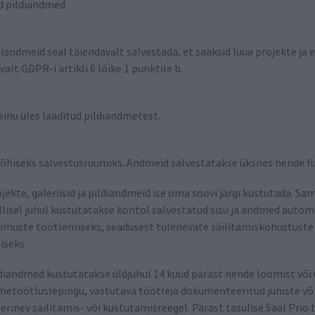
ud pildiandmed
iandmeid seal täiendavalt salvestada, et saaksid luua projekte ja 
lt GDPR-i artikli 6 lõike 1 punktile b.
inu üles laaditud pildiandmetest.
põhiseks salvestusruumiks. Andmeid salvestatakse üksnes nende f
jekte, galeriisid ja pildiandmeid ise oma soovi järgi kustutada. S
llisel juhul kustutatakse kontol salvestatud sisu ja andmed automaa
ellimuste töötlemiseks, seadusest tulenevate säilitamiskohustuste
iseks.
iandmed kustutatakse üldjuhul 14 kuud pärast nende loomist või ül
ndmetöötluslepingu, vastutava töötleja dokumenteeritud juhiste võ
rinev säilitamis- või kustutamisreegel. Pärast tasulise Saal Pri