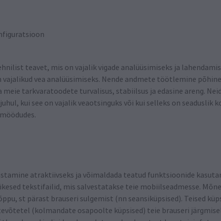
nfiguratsioon
hnilist teavet, mis on vajalik vigade analüüsimiseks ja lahendamis
on vajalikud vea analüüsimiseks. Nende andmete töötlemine põhineb
ada meie tarkvaratoodete turvalisus, stabiilsus ja edasine areng. Ne
juhul, kui see on vajalik veaotsinguks või kui selleks on seaduslik 
 möödudes.
astamine atraktiivseks ja võimaldada teatud funktsioonide kasuta
äikesed tekstifailid, mis salvestatakse teie mobiilseadmesse. Mõn
ppu, st pärast brauseri sulgemist (nn seansiküpsised). Teised küps
evõtetel (kolmandate osapoolte küpsised) teie brauseri järgmisel 