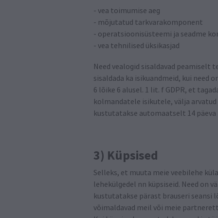
- vea toimumise aeg
- mõjutatud tarkvarakomponent
- operatsioonisüsteemi ja seadme ko
- vea tehnilised üksikasjad
Need vealogid sisaldavad peamiselt te
sisaldada ka isikuandmeid, kui need 
6 lõike 6 alusel. 1 lit. f GDPR, et tag
kolmandatele isikutele, välja arvatud 
kustutatakse automaatselt 14 päeva
3) Küpsised
Selleks, et muuta meie veebilehe kül
lehekülgedel nn küpsiseid. Need on v
kustutatakse pärast brauseri seansi lõ
võimaldavad meil või meie partnerett