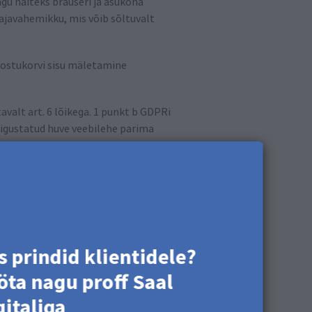
agu näiteks brauseri ja asukoha
ajavahemikku, mis võib sõltuvalt
e ostukorvi sisu mäletamine
valt art. 6 lõikega. 1 punkt b GDPRi
 õigustatud huve veebilehe parima
amaks. Selleks salvestatakse meie
sed). Kui me töötame koos eespool
st ja kogutud teabe ulatusest igal
s prindid klientidele?
 individuaalselt otsustada nende
üpsiste seadete haldamise poolest.
öta nagu proff Saal
gitaliga