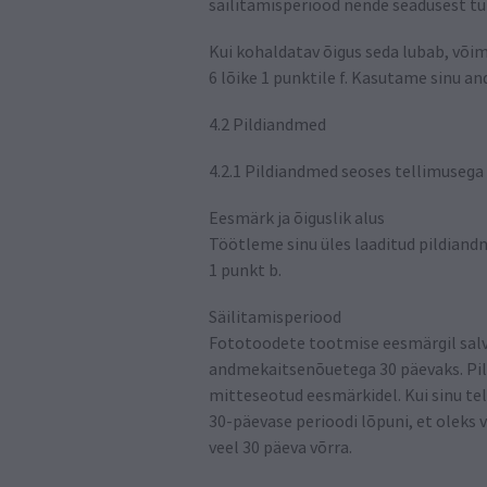
säilitamisperiood nende seadusest tu
Kui kohaldatav õigus seda lubab, või
6 lõike 1 punktile f. Kasutame sinu an
4.2 Pildiandmed
4.2.1 Pildiandmed seoses tellimusega
Eesmärk ja õiguslik alus
Töötleme sinu üles laaditud pildiandme
1 punkt b.
Säilitamisperiood
Fototoodete tootmise eesmärgil salv
andmekaitsenõuetega 30 päevaks. Pild
mitteseotud eesmärkidel. Kui sinu te
30-päevase perioodi lõpuni, et oleks 
veel 30 päeva võrra.