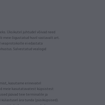
eks. Üksikutel juhtudel võivad need
 meie õigustatud huvil vastavalt art.
id veaprotokolle ei edastata
kohustus. Salvestatud vealogid
mist, kasutame erinevatel
ed meie kasutatavatest küpsistest
ised jäävad teie terminalile ja
külastusel ära tunda (püsiküpsised).