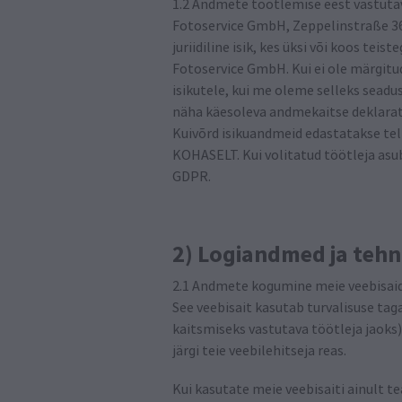
1.2 Andmete töötlemise eest vastutav
Fotoservice GmbH, Zeppelinstraße 36,
juriidiline isik, kes üksi või koos te
Fotoservice GmbH. Kui ei ole märgitu
isikutele, kui me oleme selleks seadu
näha käesoleva andmekaitse deklaratsi
Kuivõrd isikuandmeid edastatakse tel
KOHASELT. Kui volitatud töötleja asub 
GDPR.
2) Logiandmed ja tehn
2.1 Andmete kogumine meie veebisaid
See veebisait kasutab turvalisuse ta
kaitsmiseks vastutava töötleja jaoks
järgi teie veebilehitseja reas.
Kui kasutate meie veebisaiti ainult te