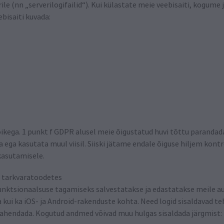
le (nn „serverilogifailid“). Kui külastate meie veebisaiti, kogume
ebisaiti kuvada:
ikega. 1 punkt f GDPR alusel meie õigustatud huvi tõttu parandada 
ega kasutata muul viisil. Siiski jätame endale õiguse hiljem kontrol
kasutamisele.
 tarkvaratoodetes
funktsionaalsuse tagamiseks salvestatakse ja edastatakse meile a
a kui ka iOS- ja Android-rakenduste kohta. Need logid sisaldavad te
 lahendada. Kogutud andmed võivad muu hulgas sisaldada järgmist: