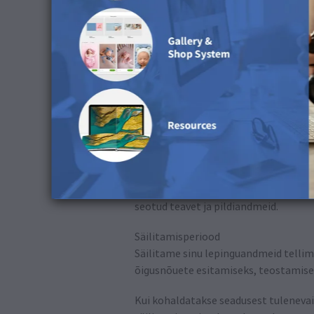
4) Andmete töötlemine
4.1 Tellimused ja lepinguandmed
Eesmärk ja õiguslik alus
Töötleme sinu isikuandmeid ulatuses, m
1 punkt b.
Töödeldavad andmed
Üldjuhul hõlmab see tellimuse andmei
telefoninumbrit ning soovi korral p
seotud teavet ja pildiandmeid.
Säilitamisperiood
Säilitame sinu lepinguandmeid tellimu
õigusnõuete esitamiseks, teostamisek
Kui kohaldatakse seadusest tulenevai