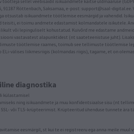
 töötleja sellel veebisaidil isikuandmete kaitse üldmääruse (GDPR
 91187 Röttenbach, Saksamaa, e-post: support@saal-digital.ee. Va
istega otsustab isikuandmete töötlemise eesmärgid ja vahendid. Isi
d teisiti, ei toimu andmete edastamist kolmandatele isikutele. 
slikult või lepinguliselt kohustatud. Kuivõrd me edastame andmei
ooni vastavatest alapunktidest (nt saateteenistuse juht). Lisaks 
limuste töötlemise raames, toimub see tellimuste töötlemise lepi
ELi-välises liikmesriigis (kolmandas riigis), tagame, et on olemas
iline diagnostika
i külastamisel
gamiseks ning isikuandmete ja muu konfidentsiaalse sisu (nt telli
) SSL- või TLS-krüpteerimist. Krüpteeritud ühenduse tunnete ära t
avitamise eesmärgil, st kui te ei registreeru ega anna meile muul 