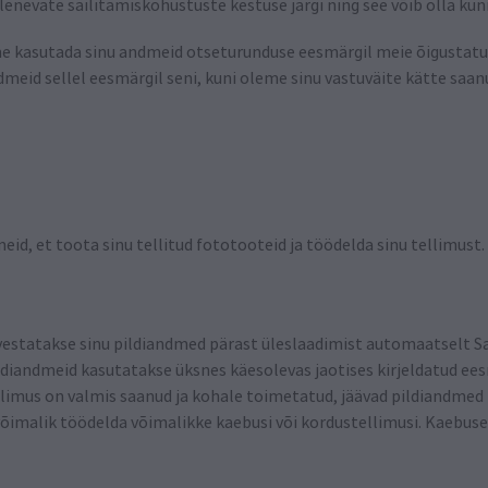
lenevate säilitamiskohustuste kestuse järgi ning see võib olla ku
me kasutada sinu andmeid otseturunduse eesmärgil meie õigustatud 
dmeid sellel eesmärgil seni, kuni oleme sinu vastuväite kätte saan
id, et toota sinu tellitud fototooteid ja töödelda sinu tellimust. 
estatakse sinu pildiandmed pärast üleslaadimist automaatselt 
iandmeid kasutatakse üksnes käesolevas jaotises kirjeldatud eesm
llimus on valmis saanud ja kohale toimetatud, jäävad pildiandme
võimalik töödelda võimalikke kaebusi või kordustellimusi. Kaebuse