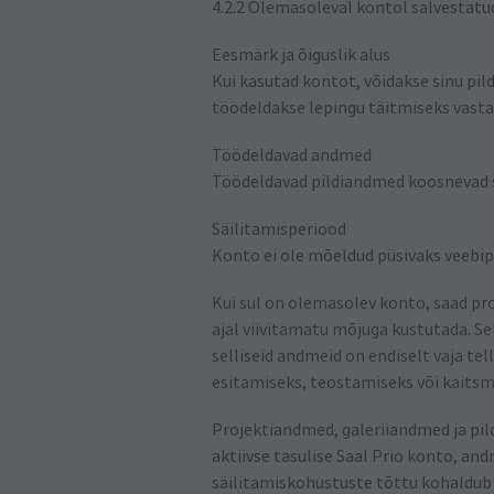
4.2.2 Olemasoleval kontol salvestat
Eesmärk ja õiguslik alus
Kui kasutad kontot, võidakse sinu pild
töödeldakse lepingu täitmiseks vastava
Töödeldavad andmed
Töödeldavad pildiandmed koosnevad s
Säilitamisperiood
Konto ei ole mõeldud püsivaks veebi
Kui sul on olemasolev konto, saad pro
ajal viivitamatu mõjuga kustutada. Se
selliseid andmeid on endiselt vaja t
esitamiseks, teostamiseks või kaitsm
Projektiandmed, galeriiandmed ja pild
aktiivse tasulise Saal Prio konto, a
säilitamiskohustuste tõttu kohaldub e