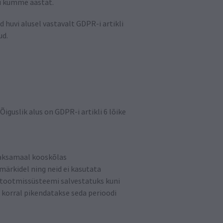
ni kümme aastat.
huvi alusel vastavalt GDPR-i artikli
ud.
Õiguslik alus on GDPR-i artikli 6 lõike
Saksamaal kooskõlas
ärkidel ning neid ei kasutata
d tootmissüsteemi salvestatuks kuni
 korral pikendatakse seda perioodi