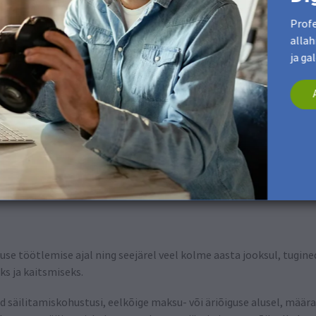
Profe
 lepingu täitmiseks
allah
ja ga
is on vajalik sinu tellimuse töötlemiseks ja lepingu täitmiseks. Õ
d, eesnime, perekonnanime, tänavat, maja numbrit, sihtnumbrit, 
öördumisvormi ja ettevõtte nime. Üksikjuhtudel võidakse töödeld
se töötlemise ajal ning seejärel veel kolme aasta jooksul, tugine
s ja kaitsmiseks.
d säilitamiskohustusi, eelkõige maksu- või äriõiguse alusel, mä