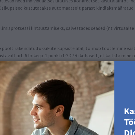
ötlevad need individuaalses ulatuses konkreetset kasutajainfot, n
Püsiküpsised kustutatakse automaatselt pärast kindlaksmääratud 
llimisprotsessi lihtsustamiseks, salvestades seaded (nt virtuaals
 poolt rakendatud üksikute küpsiste abil, toimub töötlemine vasta
astavalt art. 6 lõikega. 1 punkti f GDPRi kohaselt, et kaitsta meie
ndisõbraliku ja tõhusa külastuskujunduse tagamiseks.
tega, kes aitavad meil muuta meie veebilehte teie jaoks huvitav
tale ka partnerettevõtete küpsiseid (kolmandate osapoolte küpsi
tatakse teid individuaalselt ja eraldi selliste küpsiste kasutamise
Ka
eadistada nii, et teid teavitatakse küpsiste seadmisest ja te saate
te vastuvõtmise teatud juhtudel või üldiselt. Iga brauser erineb k
Tö
enüüs, kus selgitatakse, kuidas saate küpsiste seadistusi muuta.
Di