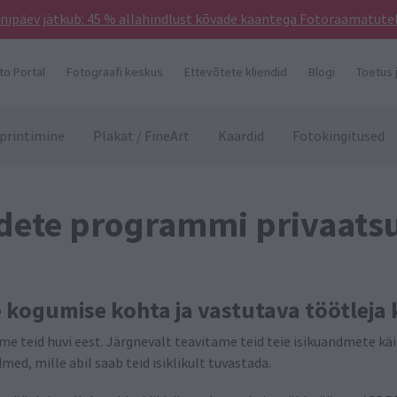
ünnipäev jätkub: 45 % allahindlust kõvade kaantega Fotoraamatutel
to Portal
Fotograafi keskus
Ettevõtete kliendid
Blogi
Toetus 
printimine
Plakat / FineArt
Kaardid
Fotokingitused
dete programmi privaatsu
e kogumise kohta ja vastutava töötlej
ame teid huvi eest. Järgnevalt teavitame teid teie isikuandmete k
ed, mille abil saab teid isiklikult tuvastada.