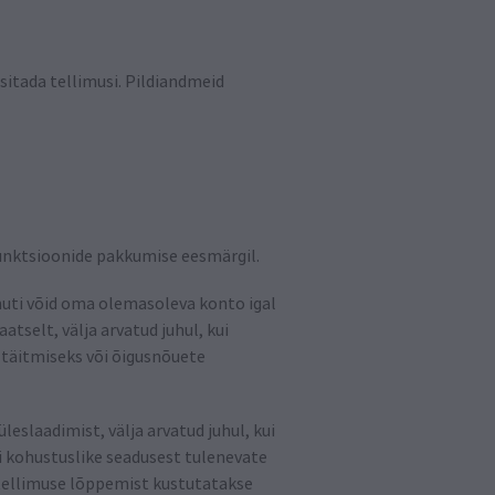
esitada tellimusi. Pildiandmeid
unktsioonide pakkumise eesmärgil.
amuti võid oma olemasoleva konto igal
tselt, välja arvatud juhul, kui
 täitmiseks või õigusnõuete
eslaadimist, välja arvatud juhul, kui
i kohustuslike seadusest tulenevate
o tellimuse lõppemist kustutatakse