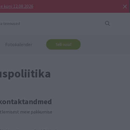
e kuni 12.08.2026
ja teenused
Fotokalender
Telli nüüd
spoliitika
a kontaktandmed
äitlemisest meie pakkumise