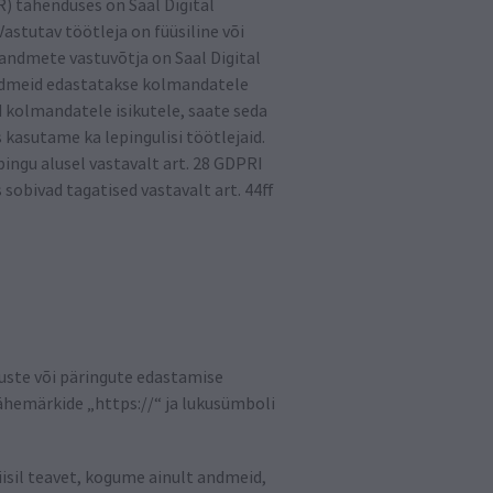
) tähenduses on Saal Digital
stutav töötleja on füüsiline või
kuandmete vastuvõtja on Saal Digital
Andmeid edastatakse kolmandatele
d kolmandatele isikutele, saate seda
kasutame ka lepingulisi töötlejaid.
ngu alusel vastavalt art. 28 GDPRI
 sobivad tagatised vastavalt art. 44ff
muste või päringute edastamise
ähemärkide „https://“ ja lukusümboli
viisil teavet, kogume ainult andmeid,