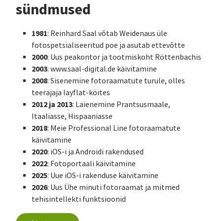
sündmused
1981
: Reinhard Saal võtab Weidenaus üle
fotospetsialiseeritud poe ja asutab ettevõtte
2000
: Uus peakontor ja tootmiskoht Röttenbachis
2003
: www.saal-digital.de käivitamine
2008
: Sisenemine fotoraamatute turule, olles
teerajaja layflat-köites
2012 ja 2013
: Laienemine Prantsusmaale,
Itaaliasse, Hispaaniasse
2018
: Meie Professional Line fotoraamatute
käivitamine
2020
: iOS-i ja Androidi rakendused
2022
: Fotoportaali käivitamine
2025
: Uue iOS-i rakenduse käivitamine
2026
: Uus Ühe minuti fotoraamat ja mitmed
tehisintellekti funktsioonid