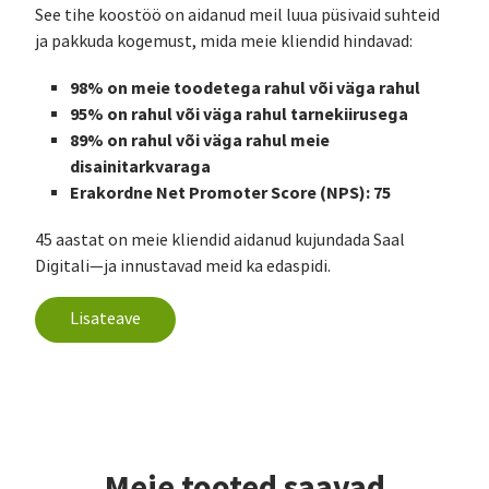
See tihe koostöö on aidanud meil luua püsivaid suhteid
ja pakkuda kogemust, mida meie kliendid hindavad:
98% on meie toodetega rahul või väga rahul
95% on rahul või väga rahul tarnekiirusega
89% on rahul või väga rahul meie
disainitarkvaraga
Erakordne Net Promoter Score (NPS): 75
45 aastat on meie kliendid aidanud kujundada Saal
Digitali—ja innustavad meid ka edaspidi.
Lisateave
Meie tooted saavad