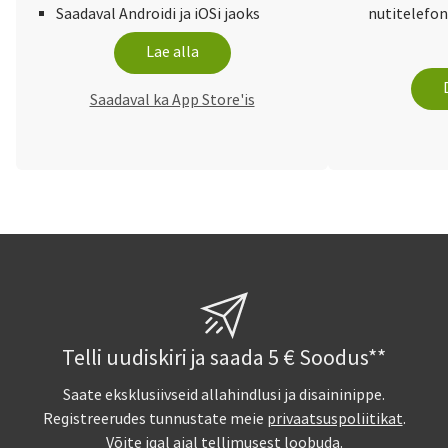
Saadaval Androidi ja iOSi jaoks
nutitelefon
Lae alla
Saadaval ka App Store'is
Telli uudiskiri ja saada 5 € Soodus**
Saate eksklusiivseid allahindlusi ja disaininippe.
Registreerudes tunnustate meie
privaatsuspoliitikat
.
Võite igal ajal tellimusest loobuda.