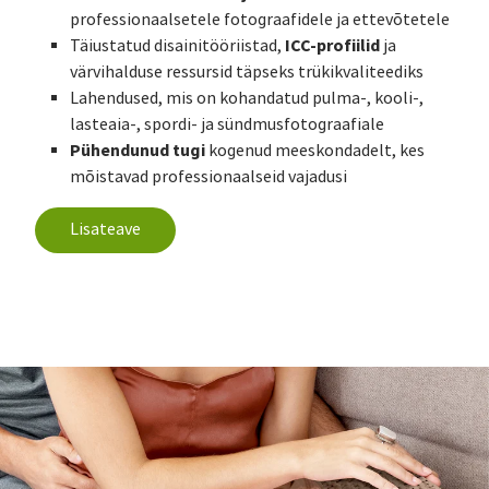
professionaalsetele fotograafidele ja ettevõtetele
ICC-profiilid
Täiustatud disainitööriistad,
ja
värvihalduse ressursid täpseks trükikvaliteediks
Lahendused, mis on kohandatud pulma-, kooli-,
lasteaia-, spordi- ja sündmusfotograafiale
Pühendunud tugi
kogenud meeskondadelt, kes
mõistavad professionaalseid vajadusi
Lisateave