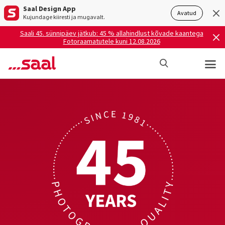
Saal Design App
Avatud
Kujundage kiiresti ja mugavalt.
Saali 45. sünnipäev jätkub: 45 % allahindlust kõvade kaantega
Fotoraamatutele kuni 12.08.2026