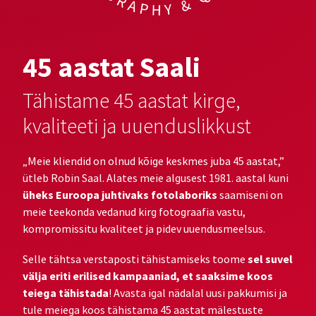
45 aastat Saali
Tähistame 45 aastat kirge,
kvaliteeti ja uuenduslikkust
„Meie kliendid on olnud kõige keskmes juba 45 aastat,”
ütleb Robin Saal. Alates meie algusest 1981. aastal kuni
üheks Euroopa juhtivaks fotolaboriks
saamiseni on
meie teekonda vedanud kirg fotograafia vastu,
kompromissitu kvaliteet ja pidev uuendusmeelsus.
sel suvel
Selle tähtsa verstaposti tähistamiseks toome
välja eriti erilised kampaaniad, et saaksime koos
teiega tähistada
! Avasta igal nädalal uusi pakkumisi ja
tule meiega koos tähistama 45 aastat mälestuste