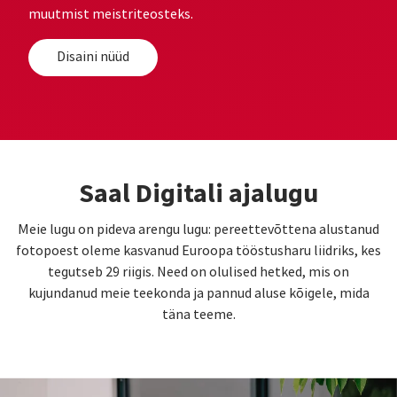
muutmist meistriteosteks.
Disaini nüüd
Saal Digitali ajalugu
Meie lugu on pideva arengu lugu: pereettevõttena alustanud
fotopoest oleme kasvanud Euroopa tööstusharu liidriks, kes
tegutseb 29 riigis. Need on olulised hetked, mis on
kujundanud meie teekonda ja pannud aluse kõigele, mida
täna teeme.