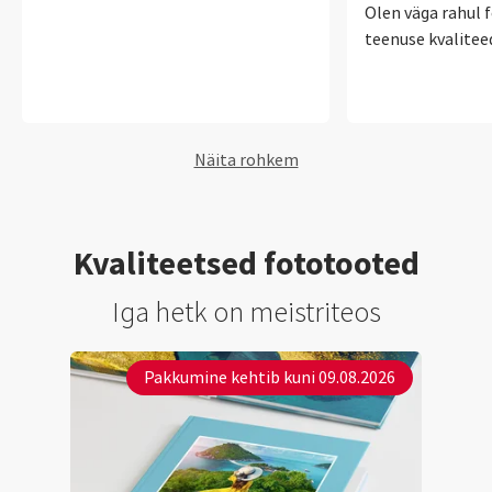
Olen väga rahul 
teenuse kvalitee
Näita rohkem
Kvaliteetsed fototooted
Iga hetk on meistriteos
Pakkumine kehtib kuni 09.08.2026