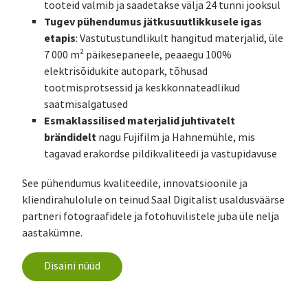
tooteid valmib ja saadetakse välja 24 tunni jooksul
Tugev pühendumus jätkusuutlikkusele igas
etapis
: Vastutustundlikult hangitud materjalid, üle
7 000 m² päikesepaneele, peaaegu 100%
elektrisõidukite autopark, tõhusad
tootmisprotsessid ja keskkonnateadlikud
saatmisalgatused
Esmaklassilised materjalid juhtivatelt
brändidelt
nagu Fujifilm ja Hahnemühle, mis
tagavad erakordse pildikvaliteedi ja vastupidavuse
See pühendumus kvaliteedile, innovatsioonile ja
kliendirahulolule on teinud Saal Digitalist usaldusväärse
partneri fotograafidele ja fotohuvilistele juba üle nelja
aastakümne.
Disaini nüüd