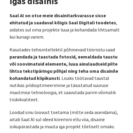
igas disainis
Saal AI on otse meie disainitarkvarasse sisse
ehitatud ja saadaval kõigis Saal Digitali toodetes
,
aidates sul oma projekte luua ja kohandada lihtsamalt
kui kunagi varem.
Kasutades tehisintellektil põhinevaid tööriistu saad
parandada ja taastada fotosid, eemaldada taustu
või soovimatuid elemente, luua ainulaadseid pilte
lihtsa tekstipäringu põhjal ning teha oma disainile
kohandatud klipikunsti
. Lisaks töötavad taustal
nutikas pildioptimeerimine ja täiustatud suuruse
muutmise tehnoloogia, et saavutada parim võimalik
trükikvaliteet.
Loodud sinu loovust toetama (mitte seda asendama),
aitab Saal AI sul ideed kiiremini ellu viia, disaine
isikupärastada ja muuta iga projekt tõeliselt omaks.