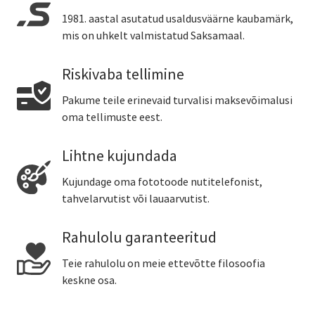
1981. aastal asutatud usaldusväärne kaubamärk,
mis on uhkelt valmistatud Saksamaal.
Riskivaba tellimine
Pakume teile erinevaid turvalisi maksevõimalusi
oma tellimuste eest.
Lihtne kujundada
Kujundage oma fototoode nutitelefonist,
tahvelarvutist või lauaarvutist.
Rahulolu garanteeritud
Teie rahulolu on meie ettevõtte filosoofia
keskne osa.