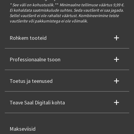
* See väli on kohustuslik.
**
Minimaalne tellimuse väärtus 9,99 €.
Ei kohaldata saatmiskulude suhtes. Seda vautšerit ei saa jagada.
Sellel vautšeril ei ole rahalist väärtust. Kombineerimine teiste
vautšerite või pakkumistega ei ole võimalik.
Rohkem tooteid
Professionaalne tsoon
Toetus ja teenused
Teave Saal Digitali kohta
Makseviisid