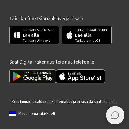
Täieliku funktsionaalsusega disain
Tarkvara Saal Design
Tarkvara Saal Design
Lae alla
Lae alla
Tarkvara Windows
Tarkvara macOS
Saal Digital rakendus teie nutitelefonile
* Kõik hinnad sisaldavad käibemaksu ja ei sisalda saatekulusid.
Muuda oma riiki/keelt