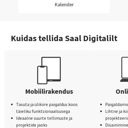
Kalender
Kuidas tellida Saal Digitalilt
Mobiilirakendus
Onli
Tasuta ja ülikiire paigaldus koos
Paigaldamine
täieliku funktsionaalsusega
Lihtne ja ki
Ideaalne suurte tellimuste ja
projekteer
projektide jaoks
Disainimine 