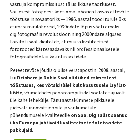
vastu ja kompromissitust täiuslikkuse taotlusest.
Väikesest fotopoest koos oma laboriga kasvas ettevõte
tööstuse innovaatoriks — 1986. aastal toodi turule üks
esimesi minilaboreid, 1990ndate lõpus võeti omaks
digifotograafia revolutsioon ning 2000ndate alguses
käivitati saal-digital.de, et muuta kvaliteetsed
fototooted kättesaadavaks nii professionaalsetele
fotograafidele kui ka entusiastidele.
Pereettevõte jõudis olulise verstapostini 2008. aastal,
Reinhard ja Robin Saal olid ühed esimestest
kui
tööstuses, kes võtsid täielikult kasutusele layflat-
köite
, võimaldades panoraampiltidel voolata sujuvalt
üle kahe lehekülje. Tänu aastakümnete pikkusele
pidevale innovatsioonile ja vankumatule
on Saal Digitalist saanud
pühendumusele kvaliteedile
üks Euroopa juhtivaid kvaliteetsete fototoodete
pakkujaid.