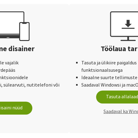
ne disainer
Töölaua ta
e vajalik
Tasuta ja ülikiire paigaldus
urdepääs
funktsionaalsusega
nktsioonidele
Ideaalne suurte tellimuste 
, sülearvuti, nutitelefoni või
Saadaval Windowsi ja macO
Tasuta allalaa
isaini nüüd
Saadaval ka Win