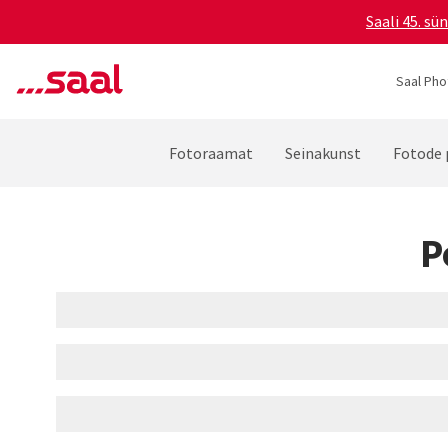
Saali 45. s
Saal Pho
Fotoraamat
Seinakunst
Fotode 
P