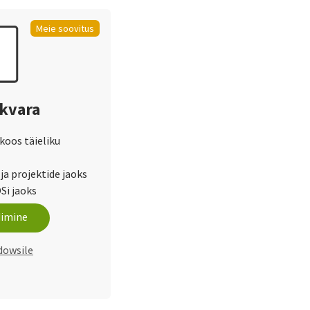
Meie soovitus
rkvara
 koos täieliku
ja projektide jaoks
Si jaoks
dimine
dowsile