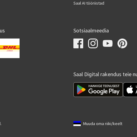
Saal AI tööriistad
us
Sotsiaalmeedia
Saal Digital rakendus teie n
.
Muuda oma riiki/keelt