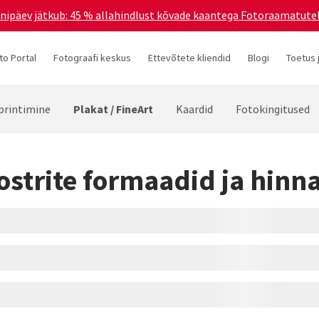
ünnipäev jätkub: 45 % allahindlust kõvade kaantega Fotoraamatutel
to Portal
Fotograafi keskus
Ettevõtete kliendid
Blogi
Toetus 
Plakat / FineArt
printimine
Kaardid
Fotokingitused
ostrite formaadid ja hinn