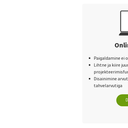
Onli
Paigaldamine ei ol
Lihtne ja kiire ju
projekteerimisfu
Disainimine arvuti
tahvelarvutiga
D