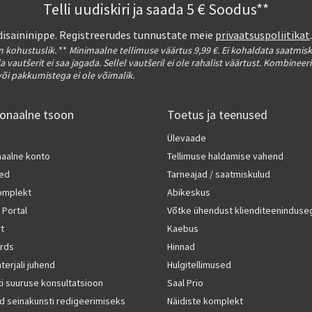
Telli uudiskiri ja saada 5 € Soodus**
a disaininippe. Registreerudes tunnustate meie
privaatsuspoliitikat
on kohustuslik.
**
Minimaalne tellimuse väärtus 9,99 €. Ei kohaldata saatmis
a vautšerit ei saa jagada. Sellel vautšeril ei ole rahalist väärtust. Kombineer
või pakkumistega ei ole võimalik.
ionaalne tsoon
Toetus ja teenused
Ülevaade
naalne konto
Tellimuse haldamise vahend
ted
Tarneajad / saatmiskulud
komplekt
Abikeskus
 Portal
Võtke ühendust klienditeeninduse
rt
Kaebus
rds
Hinnad
terjali juhend
Hulgitellimused
i suuruse konsultatsioon
Saal Prio
d seinakunsti redigeerimiseks
Näidiste komplekt