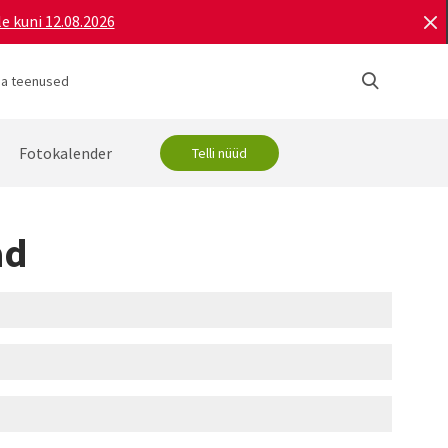
e kuni 12.08.2026
ja teenused
Fotokalender
Telli nüüd
ad