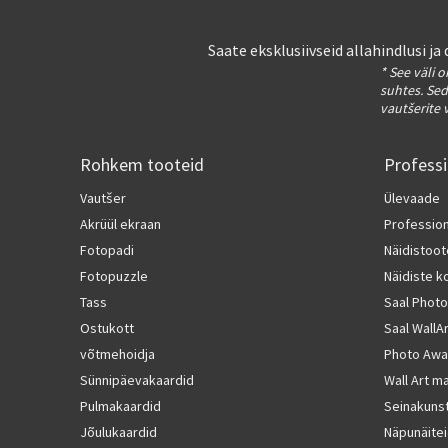
Saate eksklusiivseid allahindlusi j
* See väli 
suhtes. Sed
vautšerite 
Rohkem tooteid
Profess
Vautšer
Ülevaade
Akrüül ekraan
Professio
Fotopadi
Näidistoo
Fotopuzzle
Näidiste 
Tass
Saal Photo
Ostukott
Saal WallA
võtmehoidja
Photo Awa
Sünnipäevakaardid
Wall Art ma
Pulmakaardid
Seinakunst
Jõulukaardid
Näpunäitei