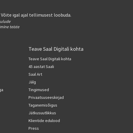
. Võite igal ajal tellimusest loobuda.
kulude
imine teiste
Teave Saal Digitali kohta
Teave Saal Digitali kohta
45 aastat Saali
Saal Art
Jälg
ga
Tingimused
Privaatsuseeskirjad
Taganemisõigus
Jätkusuutlikkus
Klientide edulood
Press