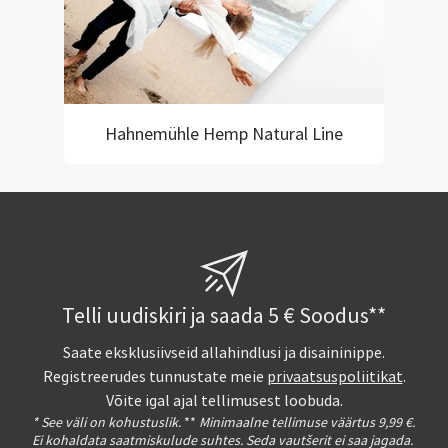
Hahnemühle Hemp Natural Line
Telli uudiskiri ja saada 5 € Soodus**
Saate eksklusiivseid allahindlusi ja disaininippe.
Registreerudes tunnustate meie
privaatsuspoliitikat
.
Võite igal ajal tellimusest loobuda.
* See väli on kohustuslik.
**
Minimaalne tellimuse väärtus 9,99 €.
Ei kohaldata saatmiskulude suhtes. Seda vautšerit ei saa jagada.