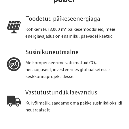
Toodetud päikeseenergiaga
Rohkem kui 3,000 m² päikesemooduleid, meie
energiavajadus on enamikul päevadel kaetud.
Süsinikuneutraalne
Me kompenseerime vältimatuid CO₂
heitkoguseid, investeerides globaalsetesse
keskkonnaprojektidesse.
Vastutustundlik laevandus
Kui võimalik, saadame oma pakke süsinikdioksiidi
neutraalselt