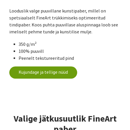
Looduslik valge puuvillane kunstipaber, millel on
spetsiaalselt FineArt trükkimiseks optimeeritud
tindipaber. Koos puhta puuvillase aluspinnaga loob see
imeliselt pehme tunde ja kunstilise mulje.
350 g/m²
100% puuvill
Peenelt tekstureeritud pind
Kujundage ja tellige nüüd
Valige jätkusuutlik FineArt
paber