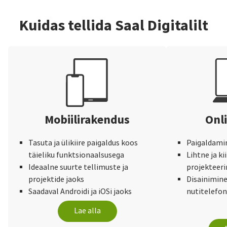
Kuidas tellida Saal Digitalilt
Mobiilirakendus
Onli
Tasuta ja ülikiire paigaldus koos
Paigaldamine
täieliku funktsionaalsusega
Lihtne ja ki
Ideaalne suurte tellimuste ja
projekteer
projektide jaoks
Disainimine 
Saadaval Androidi ja iOSi jaoks
nutitelefon
Lae alla