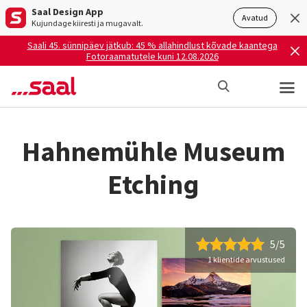
Saal Design App
Avatud
Kujundage kiiresti ja mugavalt.
Saali 45. sünnipäev jätkub: 45 % allahindlust kõvade kaantega
Fotoraamatutele kuni 12.08.2026
Hahnemühle Museum
Etching
5/5
1 klientide arvustused