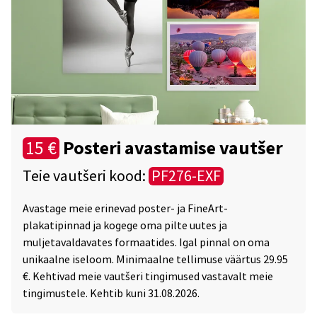
Posteri avastamise vautšer
15 €
Teie vautšeri kood:
PF276-EXF
Avastage meie erinevad poster- ja FineArt-
plakatipinnad ja kogege oma pilte uutes ja
muljetavaldavates formaatides. Igal pinnal on oma
unikaalne iseloom. Minimaalne tellimuse väärtus 29.95
€. Kehtivad meie vautšeri tingimused vastavalt meie
tingimustele. Kehtib kuni 31.08.2026.