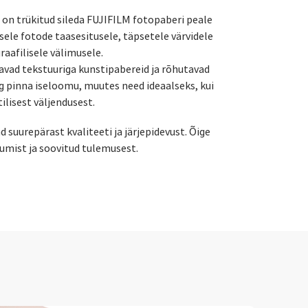
on trükitud sileda FUJIFILM fotopaberi peale
ele fotode taasesitusele, täpsetele värvidele
graafilisele välimusele.
vad tekstuuriga kunstipabereid ja rõhutavad
g pinna iseloomu, muutes need ideaalseks, kui
ilisest väljendusest.
suurepärast kvaliteeti ja järjepidevust. Õige
ruumist ja soovitud tulemusest.