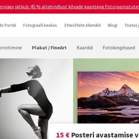
ünnipäev jätkub: 45 % allahindlust kõvade kaantega Fotoraamatutel
to Portal
Fotograafi keskus
Ettevõtete kliendid
Blogi
Toetus 
Plakat / FineArt
printimine
Kaardid
Fotokingitused
15 €
Posteri avastamise v