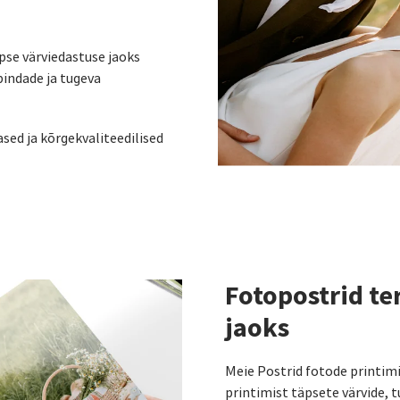
pse värviedastuse jaoks
pindade ja tugeva
sed ja kõrgekvaliteedilised
Fotopostrid ter
jaoks
Meie Postrid fotode printim
printimist täpsete värvide, 