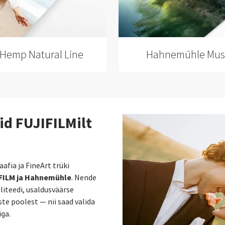
Hemp Natural Line
Hahnemühle Mus
id FUJIFILMilt
fia ja FineArt trüki
FILM ja Hahnemühle
. Nende
liteedi, usaldusväärse
te poolest — nii saad valida
iga.