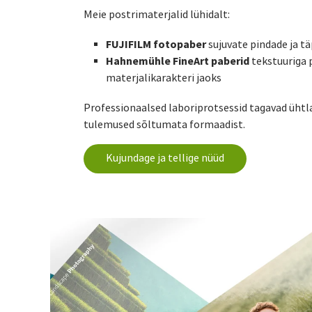
Meie postrimaterjalid lühidalt:
FUJIFILM fotopaber
sujuvate pindade ja tä
Hahnemühle FineArt paberid
tekstuuriga 
materjalikarakteri jaoks
Professionaalsed laboriprotsessid tagavad ühtla
tulemused sõltumata formaadist.
Kujundage ja tellige nüüd