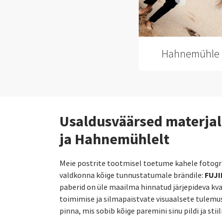
Hahnemühle 
Usaldusväärsed materjal
ja Hahnemühlelt
Meie postrite tootmisel toetume kahele fotograa
FUJI
valdkonna kõige tunnustatumale brändile:
paberid on üle maailma hinnatud järjepideva kva
toimimise ja silmapaistvate visuaalsete tulemus
pinna, mis sobib kõige paremini sinu pildi ja stiil