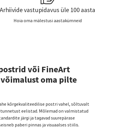
Arhiivide vastupidavus üle 100 aasta
Hoia oma mälestusi aastakümneid
postrid või FineArt
 võimalust oma pilte
kahe kõrgekvaliteedilise postri vahel, sõltuvalt
ja tunnetust eelistad. Mõlemad on valmistatud
andardite järgi ja tagavad suurepärase
eisneb paberi pinnas ja visuaalses stiilis.