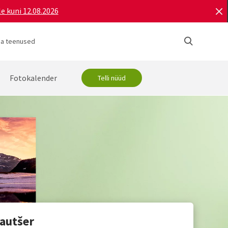
e kuni 12.08.2026
ja teenused
Fotokalender
Telli nüüd
autšer