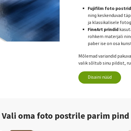
Fujifilm foto postrid
ning keskenduvad täps
ja klassikalisele foto
FineArt prindid
kasuta
rohkem materjali nin
paber ise on osa kunst
Mõlemad variandid pakuvad 
valik sõltub sinu pildist, 
Disaini nüüd
Vali oma foto postrile parim pind