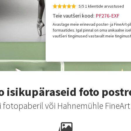
5/5 1 klientide arvustused
Teie vautšeri kood:
PF276-EXF
Avastage meie erinevad poster- ja FineArt-p
formaatides. Igal pinnal on oma unikaalne is
vautšeri tingimused vastavalt meie tingimuste
o isikupäraseid foto postr
mi fotopaberil või Hahnemühle FineArt