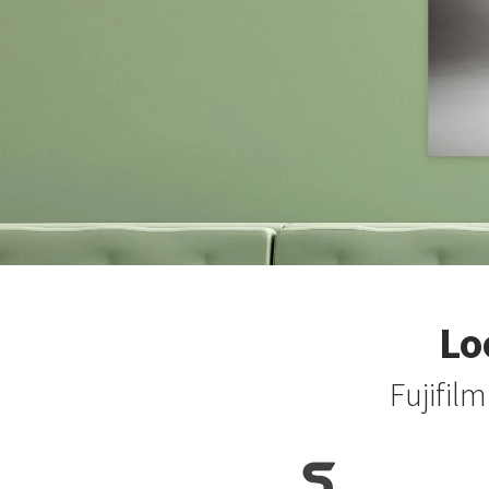
Lo
Fujifil