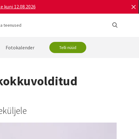
e kuni 12.08.2026
ja teenused
Fotokalender
Telli nüüd
 kokkuvolditud
küljele