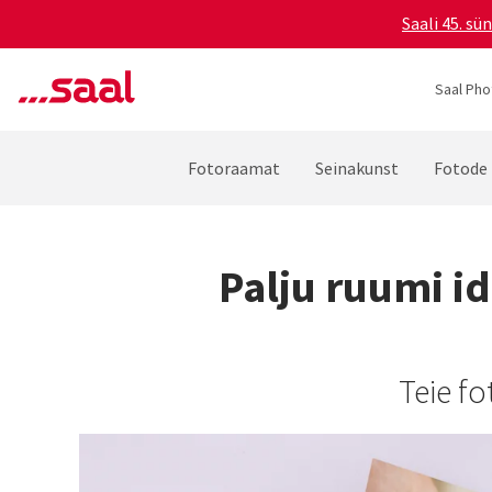
Saali 45. s
Saal Pho
Fotoraamat
Seinakunst
Fotode 
Palju ruumi i
Teie f