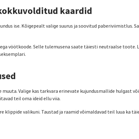
kokkuvolditud kaardid
dus ise. Kõigepealt valige suurus ja soovitud paberiviimistlus. S
sid ega vöötkoode. Selle tulemusena saate täiesti neutraalse toote
iseksemplari.
used
e muuta. Valige kas tarkvara erinevate kujundusmallide hulgast võ
avad teil oma ideid ellu viia.
ure klippide valikuni. Taustad ja raamid võimaldavad teil luua ka täi