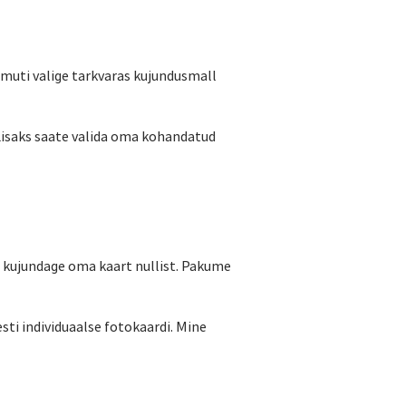
amuti valige tarkvaras kujundusmall
. Lisaks saate valida oma kohandatud
i kujundage oma kaart nullist. Pakume
esti individuaalse fotokaardi. Mine