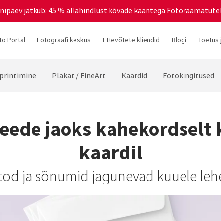
ünnipäev jätkub: 45 % allahindlust kõvade kaantega Fotoraamatutel
to Portal
Fotograafi keskus
Ettevõtete kliendid
Blogi
Toetus 
printimine
Plakat / FineArt
Kaardid
Fotokingitused
deede jaoks kahekordselt
kaardil
otod ja sõnumid jagunevad kuuele lehe