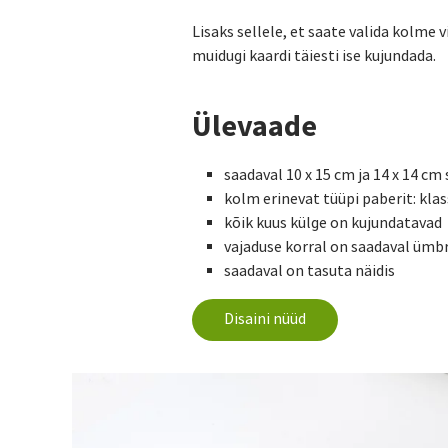
Lisaks sellele, et saate valida kolme 
muidugi kaardi täiesti ise kujundada.
Ülevaade
saadaval 10 x 15 cm ja 14 x 14 cm 
kolm erinevat tüüpi paberit: klas
kõik kuus külge on kujundatavad
vajaduse korral on saadaval ümbr
saadaval on tasuta näidis
Disaini nüüd