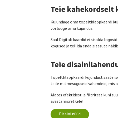
Teie kahekordselt 
Kujundage oma topeltklappkaardi kujun
või looge oma kujundus.
Saal Digitali kaardid ei sisalda logo
kogused ja tellida endale tasuta näid
Teie disainilahend
Topeltklappkaardi kujundust saate is
teile mitmesuguseid vahendeid, mis ait
Alates efektidest ja filtritest kuni su
avastamisretkele!
Disaini nüüd