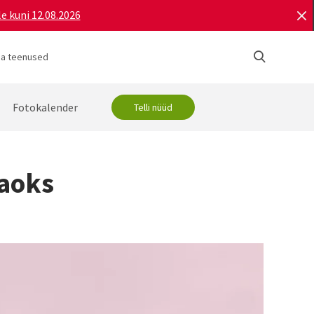
e kuni 12.08.2026
ja teenused
Fotokalender
Telli nüüd
jaoks