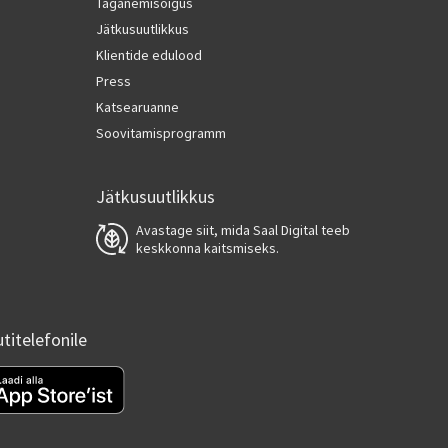
Taganemisõigus
Jätkusuutlikkus
Klientide edulood
Press
Katsearuanne
Soovitamisprogramm
Jätkusuutlikkus
Avastage siit, mida Saal Digital teeb
keskkonna kaitsmiseks.
utitelefonile