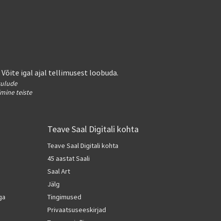
. Võite igal ajal tellimusest loobuda.
kulude
imine teiste
Teave Saal Digitali kohta
Teave Saal Digitali kohta
45 aastat Saali
Saal Art
Jälg
ga
Tingimused
Privaatsuseeskirjad