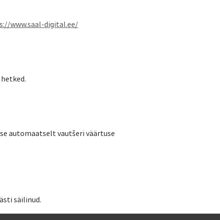
s://www.saal-digital.ee/
 hetked.
kse automaatselt vautšeri väärtuse
sti säilinud.