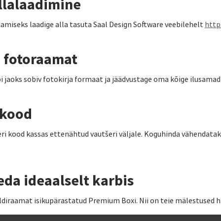
llalaadimine
amiseks laadige alla tasuta Saal Design Software veebilehelt
http
 fotoraamat
i jaoks sobiv fotokirja formaat ja jäädvustage oma kõige ilusamad
 kood
ri kood kassas ettenähtud vautšeri väljale. Koguhinda vähendata
eda ideaalselt karbis
diraamat isikupärastatud Premium Boxi. Nii on teie mälestused hä