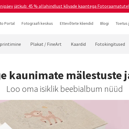
ünnipäev jätkub: 45 % allahindlust kõvade kaantega Fotoraamatutel
to Portal
Fotograafi keskus
Ettevõtete kliendid
Blogi
Toetus 
printimine
Plakat / FineArt
Kaardid
Fotokingitused
e kaunimate mälestuste 
Loo oma isiklik beebialbum nüüd