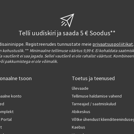
Telli uudiskiri ja saada 5 € Soodus**
a disaininippe. Registreerudes tunnustate meie
privaatsuspoliitikat
on kohustuslik.
**
Minimaalne tellimuse väärtus 9,99 €. Ei kohaldata saatmis
a vautšerit ei saa jagada. Sellel vautšeril ei ole rahalist väärtust. Kombineer
või pakkumistega ei ole võimalik.
ionaalne tsoon
Toetus ja teenused
Ülevaade
naalne konto
Tellimuse haldamise vahend
ted
Tarneajad / saatmiskulud
komplekt
Abikeskus
 Portal
Võtke ühendust klienditeeninduse
rt
Kaebus