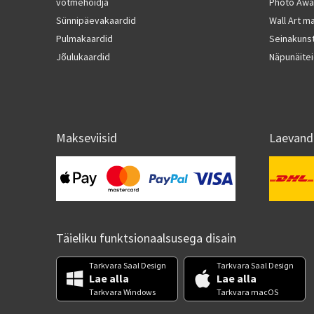
võtmehoidja
Photo Awa
Sünnipäevakaardid
Wall Art ma
Pulmakaardid
Seinakunst
Jõulukaardid
Näpunäitei
Makseviisid
Laevand
Täieliku funktsionaalsusega disain
Tarkvara Saal Design
Tarkvara Saal Design
Lae alla
Lae alla
Tarkvara Windows
Tarkvara macOS