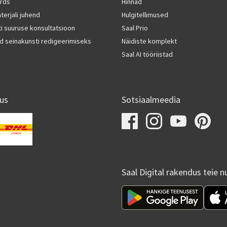
rds
Hinnad
terjali juhend
Hulgitellimused
i suuruse konsultatsioon
Saal Prio
d seinakunsti redigeerimiseks
Näidiste komplekt
Saal AI tööriistad
us
Sotsiaalmeedia
Saal Digital rakendus teie n