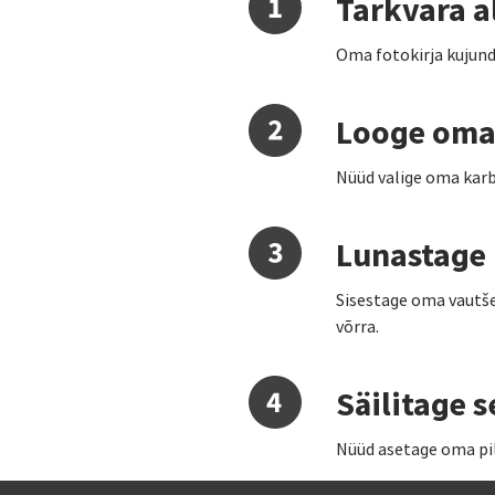
Tarkvara a
Oma fotokirja kujund
Looge oma
Nüüd valige oma karb
Lunastage
Sisestage oma vautše
võrra.
Säilitage s
Nüüd asetage oma pil