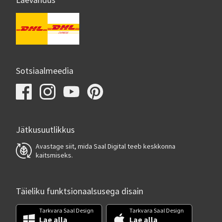
Laevandus
Sotsiaalmeedia
Jätkusuutlikkus
Avastage siit, mida Saal Digital teeb keskkonna
kaitsmiseks.
Täieliku funktsionaalsusega disain
Tarkvara Saal Design
Tarkvara Saal Design
Lae alla
Lae alla