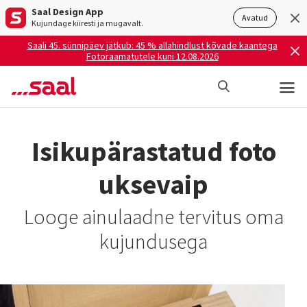
Saal Design App
Avatud
Kujundage kiiresti ja mugavalt.
Saali 45. sünnipäev jätkub: 45 % allahindlust kõvade kaantega
Fotoraamatutele kuni 12.08.2026
Isikupärastatud foto
uksevaip
Looge ainulaadne tervitus oma
kujundusega