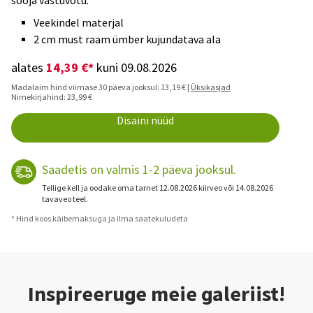
sooja vastuvõtu.
Veekindel materjal
2 cm must raam ümber kujundatava ala
14,39 €*
alates
kuni 09.08.2026
Madalaim hind viimase 30 päeva jooksul: 13,19 € |
Üksikasjad
Nimekirjahind: 23,99 €
Disaini nüüd
Saadetis on valmis 1-2 päeva jooksul.
Tellige kell ja oodake oma tarnet 12.08.2026 kiirveo või 14.08.2026
tavaveo teel.
* Hind koos käibemaksuga ja ilma saatekuludeta
Inspireeruge meie galeriist!