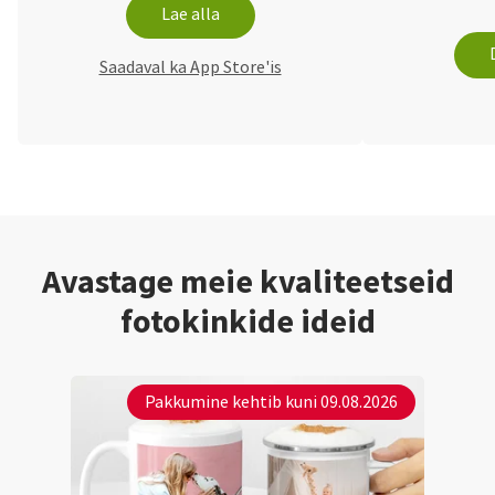
Lae alla
Saadaval ka App Store'is
Avastage meie kvaliteetseid
fotokinkide ideid
Pakkumine kehtib kuni 09.08.2026