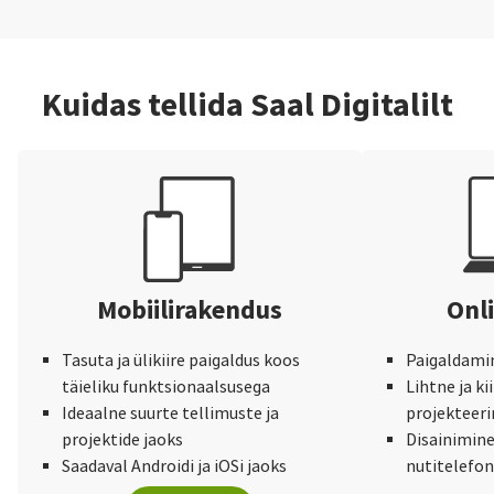
Kuidas tellida Saal Digitalilt
Mobiilirakendus
Onli
Tasuta ja ülikiire paigaldus koos
Paigaldamine
täieliku funktsionaalsusega
Lihtne ja ki
Ideaalne suurte tellimuste ja
projekteer
projektide jaoks
Disainimine 
Saadaval Androidi ja iOSi jaoks
nutitelefon