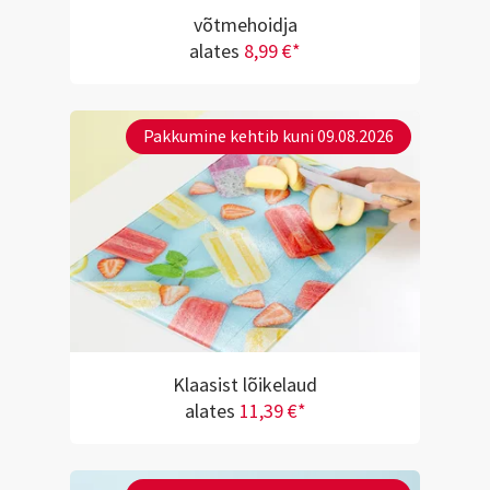
võtmehoidja
alates
8,99 €*
Pakkumine kehtib kuni 09.08.2026
Klaasist lõikelaud
alates
11,39 €*