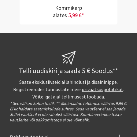
Kommikarp
alates
5,99 €*
Telli uudiskiri ja saada 5 € Soodus**
Saate eksklusiivseid allahindlusi ja disaininippe.
Registreerudes tunnustate meie
privaatsuspoliitikat
.
Võite igal ajal tellimusest loobuda.
* See väli on kohustuslik.
**
Minimaalne tellimuse väärtus 9,99 €.
Ei kohaldata saatmiskulude suhtes. Seda vautšerit ei saa jagada.
Sellel vautšeril ei ole rahalist väärtust. Kombineerimine teiste
vautšerite või pakkumistega ei ole võimalik.