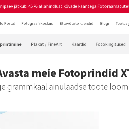
ünnipäev jätkub: 45 % allahindlust kõvade kaantega Fotoraamatutel
to Portal
Fotograafi keskus
Ettevõtete kliendid
Blogi
Toetus 
printimine
Plakat / FineArt
Kaardid
Fotokingitused
Avasta meie Fotoprindid X
e grammkaal ainulaadse toote loom