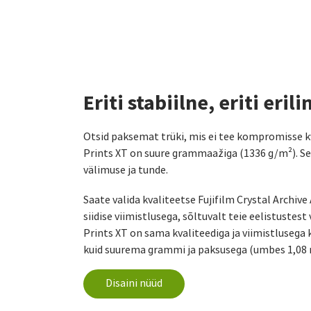
Eriti stabiilne, eriti erili
Otsid paksemat trüki, mis ei tee kompromisse k
Prints XT on suure grammaažiga (1336 g/m²). Se
välimuse ja tunde.
Saate valida kvaliteetse Fujifilm Crystal Archive
siidise viimistlusega, sõltuvalt teie eelistustest 
Prints XT on sama kvaliteediga ja viimistlusega k
kuid suurema grammi ja paksusega (umbes 1,08
Disaini nüüd