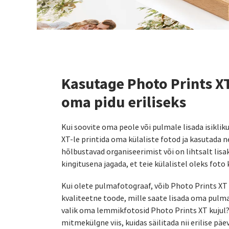
Kasutage Photo Prints X
oma pidu eriliseks
Kui soovite oma peole või pulmale lisada isiklik
XT-le printida oma külaliste fotod ja kasutada n
hõlbustavad organiseerimist või on lihtsalt lisa
kingitusena jagada, et teie külalistel oleks foto 
Kui olete pulmafotograaf, võib Photo Prints XT o
kvaliteetne toode, mille saate lisada oma pulma
valik oma lemmikfotosid Photo Prints XT kujul?
mitmekülgne viis, kuidas säilitada nii erilise päe