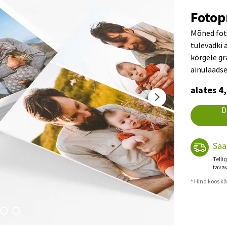
Fotop
Mõned foto
tulevadki 
kõrgele gr
ainulaadse
alates 4
D
Saa
Telli
tavav
* Hind koos k