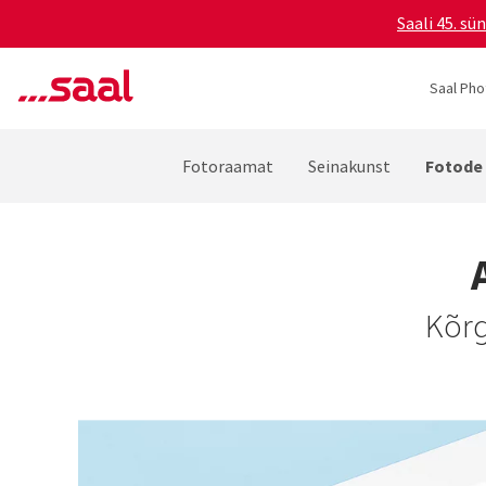
Saali 45. s
Saal Pho
Fotode 
Fotoraamat
Seinakunst
Kõrg