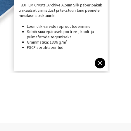
FUJIFILM Crystal Archive Album Silk paber pakub
unikaalset viimistlust ja tekstuuri tänu peenele
mesilase struktuurile.
Loomulik värvide reprodutseerimine
Sobib suurepäraselt portree-, kooli- ja
pulmafotode tegemiseks
Grammatika: 1336 g/m²
FSC® sertifitseeritud