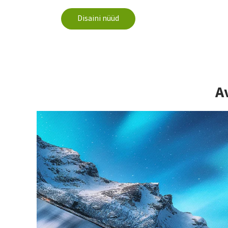
Disaini nüüd
A