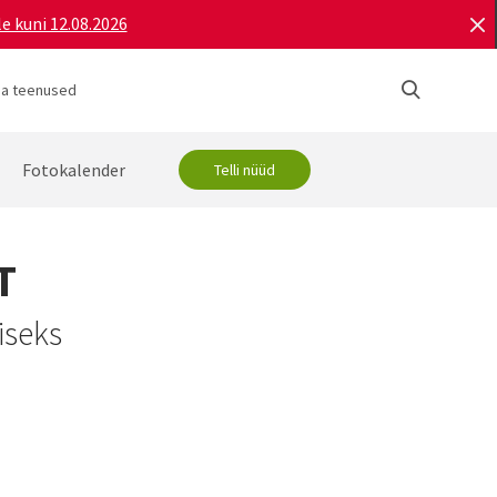
e kuni 12.08.2026
ja teenused
Fotokalender
Telli nüüd
T
iseks