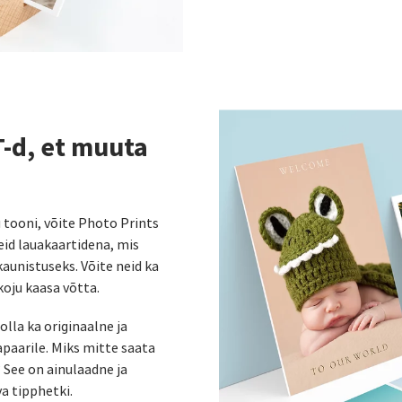
T-d, et muuta
u tooni, võite Photo Prints
eid lauakaartidena, mis
kaunistuseks. Võite neid ka
koju kaasa võtta.
lla ka originaalne ja
paarile. Miks mitte saata
 See on ainulaadne ja
va tipphetki.