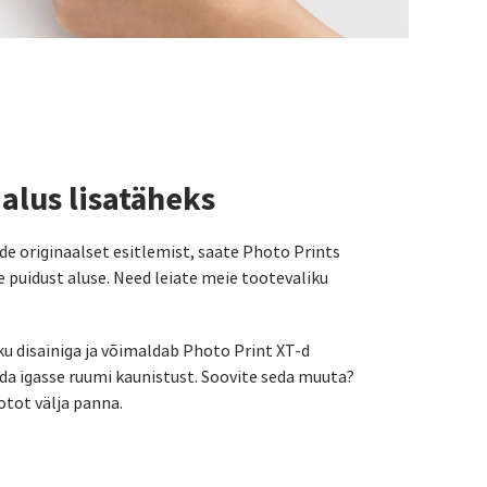
 alus lisatäheks
e originaalset esitlemist, saate Photo Prints
e puidust aluse. Need leiate meie tootevaliku
ku disainiga ja võimaldab Photo Print XT-d
sada igasse ruumi kaunistust. Soovite seda muuta?
otot välja panna.