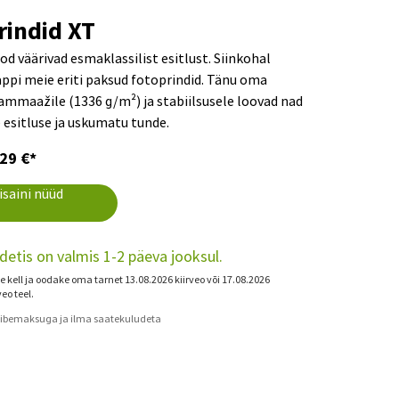
rindid XT
d väärivad esmaklassilist esitlust. Siinkohal
appi meie eriti paksud fotoprindid. Tänu oma
ammaažile (1336 g/m²) ja stabiilsusele loovad nad
 esitluse ja uskumatu tunde.
,29 €*
isaini nüüd
detis on valmis 1-2 päeva jooksul.
ge kell ja oodake oma tarnet 13.08.2026 kiirveo või 17.08.2026
eo teel.
äibemaksuga ja ilma saatekuludeta