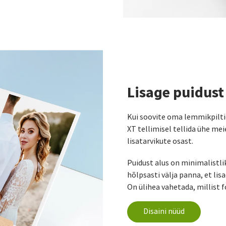
Lisage puidust
Kui soovite oma lemmikpiltid
XT tellimisel tellida ühe mei
lisatarvikute osast.
Puidust alus on minimalistli
hõlpsasti välja panna, et li
On ülihea vahetada, millist f
Disaini nüüd