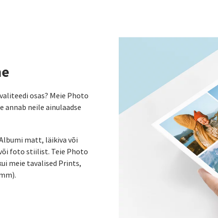
ne
valiteedi osas? Meie Photo
e annab neile ainulaadse
 Albumi matt, läikiva või
või foto stiilist. Teie Photo
ui meie tavalised Prints,
 mm).