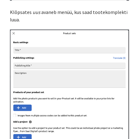
Klõpsates
uus
avaneb menüü, kus saad tootekomplekti
luua.