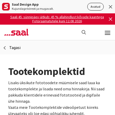
Saal Design App
Avatud
Kujundage kiiresti ja mugavalt.
Saali 45. sünnipäev jätkub: 45 % allahindlust kõvade kaantega
Fotoraamatutele kuni 12.08.2026
Tagasi
Tootekomplektid
Lisaks üksikute fototoodete müümisele saad luua ka
tootekomplekte ja lisada need oma hinnakirja. Nii saad
pakkuda klientidele erinevaid fototooteid ja digifaile
ühe hinnaga.
Vaata meie Tootekomplektide videoõpetust kiireks
ülevaateks või loe edasi põhjalikku juhendit.