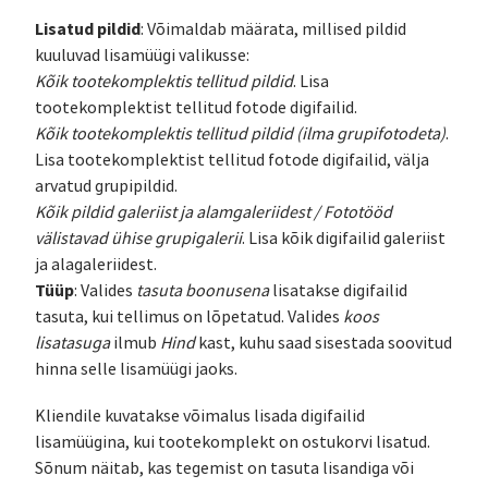
Lisatud pildid
: Võimaldab määrata, millised pildid
kuuluvad lisamüügi valikusse:
Kõik tootekomplektis tellitud pildid
. Lisa
tootekomplektist tellitud fotode digifailid.
Kõik tootekomplektis tellitud pildid (ilma grupifotodeta)
.
Lisa tootekomplektist tellitud fotode digifailid, välja
arvatud grupipildid.
Kõik pildid galeriist ja alamgaleriidest / Fototööd
välistavad ühise grupigalerii
. Lisa kõik digifailid galeriist
ja alagaleriidest.
Tüüp
: Valides
tasuta boonusena
lisatakse digifailid
tasuta, kui tellimus on lõpetatud. Valides
koos
lisatasuga
ilmub
Hind
kast, kuhu saad sisestada soovitud
hinna selle lisamüügi jaoks.
Kliendile kuvatakse võimalus lisada digifailid
lisamüügina, kui tootekomplekt on ostukorvi lisatud.
Sõnum näitab, kas tegemist on tasuta lisandiga või