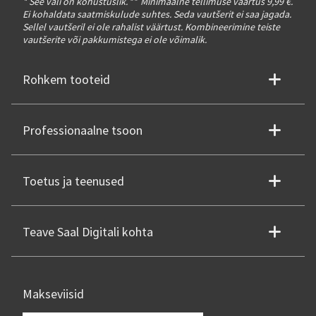
* See väli on kohustuslik.
**
Minimaalne tellimuse väärtus 9,99 €.
Ei kohaldata saatmiskulude suhtes. Seda vautšerit ei saa jagada.
Sellel vautšeril ei ole rahalist väärtust. Kombineerimine teiste
vautšerite või pakkumistega ei ole võimalik.
Rohkem tooteid
Professionaalne tsoon
Toetus ja teenused
Teave Saal Digitali kohta
Makseviisid