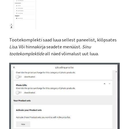
Tootekomplekti saad luua sellest paneelist, klõpsates
Lisa
. Või hinnakirja seadete menüüst.
Sinu
tootekomplektide
all näed võimalust uut luua.