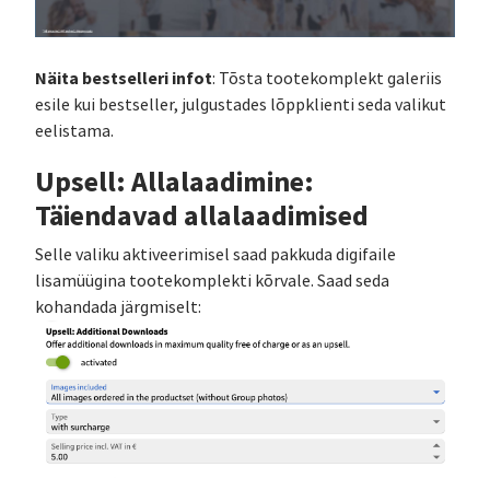
Näita bestselleri infot
: Tõsta tootekomplekt galeriis
esile kui bestseller, julgustades lõppklienti seda valikut
eelistama.
Upsell: Allalaadimine:
Täiendavad allalaadimised
Selle valiku aktiveerimisel saad pakkuda digifaile
lisamüügina tootekomplekti kõrvale. Saad seda
kohandada järgmiselt: