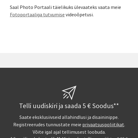
Saal Photo Portaali täielikuks ülevaateks vaata meie
Fotoportaaliga tutvumise
videoõpetusi.
Telli uudiskiri ja saada 5 € Soodus**
Saate eksklusiivseid allahindlusi ja disaininippe.
Registreerudes tunnustate meie
privaatsuspoliitikat
.
Võite igal ajal tellimusest loobuda.