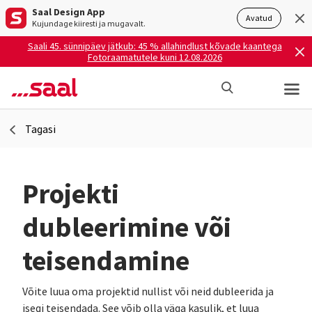
Saal Design App
Avatud
Kujundage kiiresti ja mugavalt.
Saali 45. sünnipäev jätkub: 45 % allahindlust kõvade kaantega
Fotoraamatutele kuni 12.08.2026
Tagasi
Projekti
dubleerimine või
teisendamine
Võite luua oma projektid nullist või neid dubleerida ja
isegi teisendada. See võib olla väga kasulik, et luua