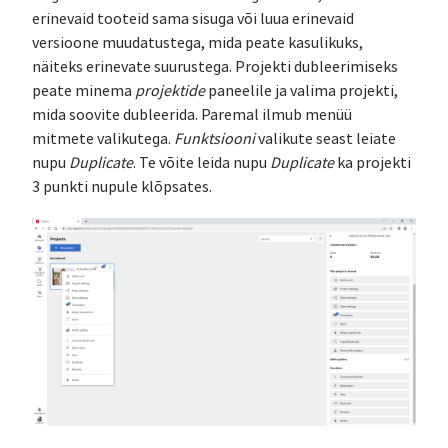
erinevaid tooteid sama sisuga või luua erinevaid
versioone muudatustega, mida peate kasulikuks,
näiteks erinevate suurustega. Projekti dubleerimiseks
peate minema
projektide
paneelile ja valima projekti,
mida soovite dubleerida. Paremal ilmub menüü
mitmete valikutega.
Funktsiooni
valikute seast leiate
nupu
Duplicate
. Te võite leida nupu
Duplicate
ka projekti
3 punkti nupule klõpsates.