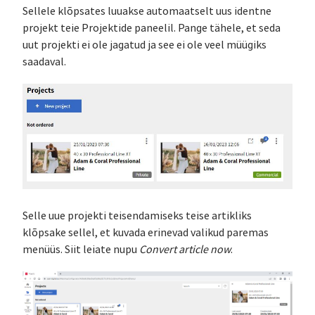
Sellele klõpsates luuakse automaatselt uus identne
projekt teie Projektide paneelil. Pange tähele, et seda
uut projekti ei ole jagatud ja see ei ole veel müügiks
saadaval.
Selle uue projekti teisendamiseks teise artikliks
klõpsake sellel, et kuvada erinevad valikud paremas
menüüs. Siit leiate nupu
Convert article now
.