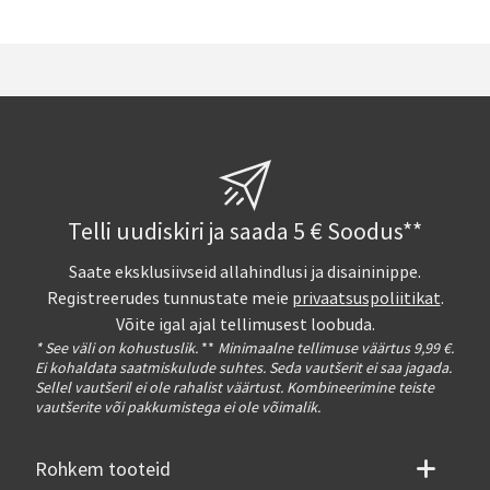
Telli uudiskiri ja saada 5 € Soodus**
Saate eksklusiivseid allahindlusi ja disaininippe.
Registreerudes tunnustate meie
privaatsuspoliitikat
.
Võite igal ajal tellimusest loobuda.
* See väli on kohustuslik.
**
Minimaalne tellimuse väärtus 9,99 €.
Ei kohaldata saatmiskulude suhtes. Seda vautšerit ei saa jagada.
Sellel vautšeril ei ole rahalist väärtust. Kombineerimine teiste
vautšerite või pakkumistega ei ole võimalik.
Rohkem tooteid