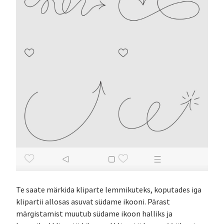
Te saate märkida kliparte lemmikuteks, koputades iga
klipartii allosas asuvat südame ikooni. Pärast
märgistamist muutub südame ikoon halliks ja