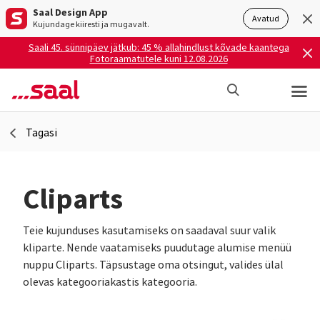
Saal Design App
Avatud
Kujundage kiiresti ja mugavalt.
Saali 45. sünnipäev jätkub: 45 % allahindlust kõvade kaantega
Fotoraamatutele kuni 12.08.2026
Tagasi
Cliparts
Teie kujunduses kasutamiseks on saadaval suur valik
kliparte. Nende vaatamiseks puudutage alumise menüü
nuppu Cliparts. Täpsustage oma otsingut, valides ülal
olevas kategooriakastis kategooria.