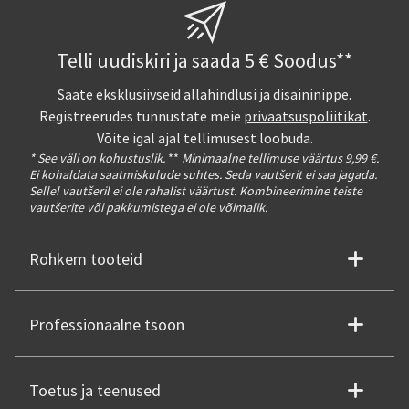
Telli uudiskiri ja saada 5 € Soodus**
Saate eksklusiivseid allahindlusi ja disaininippe.
Registreerudes tunnustate meie
privaatsuspoliitikat
.
Võite igal ajal tellimusest loobuda.
* See väli on kohustuslik.
**
Minimaalne tellimuse väärtus 9,99 €.
Ei kohaldata saatmiskulude suhtes. Seda vautšerit ei saa jagada.
Sellel vautšeril ei ole rahalist väärtust. Kombineerimine teiste
vautšerite või pakkumistega ei ole võimalik.
Rohkem tooteid
Professionaalne tsoon
Toetus ja teenused